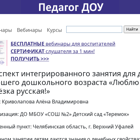
нары
Вебинары
Курсы
БЕСПЛАТНЫЕ
вебинары для воспитателей
СЕРТИФИКАТ
слушателя за 1 мин!
ПОЛУЧИТЬ >>>
спект интегрированного занятия для 
ршего дошкольного возраста «Люблю 
ёзка русская!»
: Криволапова Алёна Владимировна
изация: ДО МБОУ «СОШ №2» Детский сад «Теремок»
енный пункт: Челябинская область, г. Верхний Уфалей
нном занятии детям даются знания о лечебных свойства