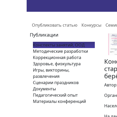
Опубликовать статью
Конкурсы
Семи
Публикации
Конспекты занятий, ООД
Методические разработки
Коррекционная работа
Кон
Здоровье, физкультура
ста
Игры, викторины,
бер
развлечения
Сценарии праздников
Автор
Документы
Педагогический опыт
Орган
Материалы конференций
Насел
На да