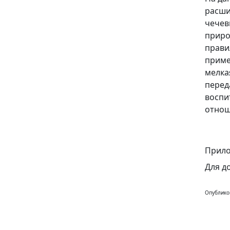
расши
чечев
приро
прави
приме
мелка
перед
воспи
отнош
Прило
Для д
Опублико