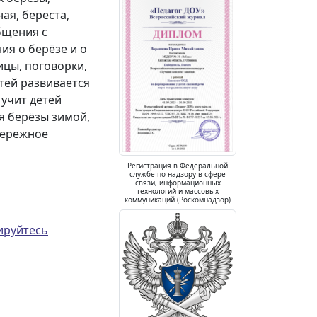
ая, береста,
бщения с
ия о берёзе и о
ицы, поговорки,
тей развивается
учит детей
я берёзы зимой,
бережное
Регистрация в Федеральной
службе по надзору в сфере
связи, информационных
технологий и массовых
коммуникаций (Роскомнадзор)
ируйтесь