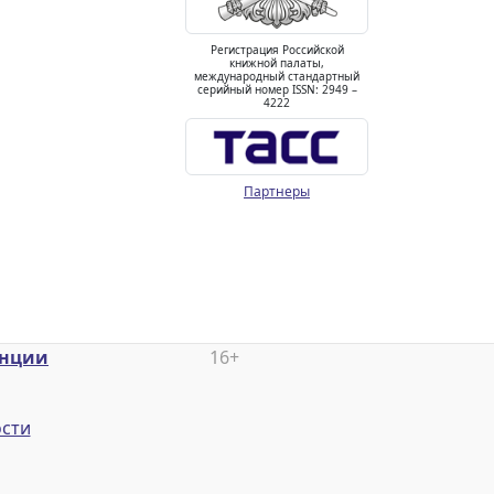
Регистрация Российской
книжной палаты,
международный стандартный
серийный номер ISSN: 2949 –
4222
Партнеры
енции
16+
сти