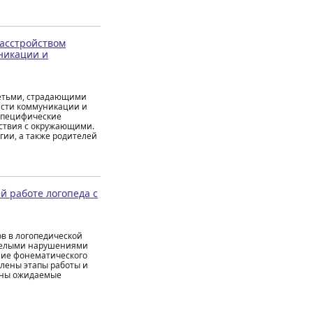
расстройством
никации и
детьми, страдающими
ласти коммуникации и
 специфические
йствия с окружающими.
гии, а также родителей
 работе логопеда с
в в логопедической
яжелыми нарушениями
ние фонематического
влены этапы работы и
лены ожидаемые