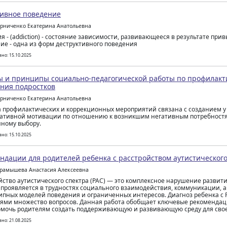
ивное поведение
ерниченко Екатерина Анатольевна
я - (addiction) - состояние зависимости, развивающееся в результате при
ие - одна из форм деструктивного поведения
но: 15.10.2025
 и принципы социально-педагогической работы по профилакт
ния подростков
ерниченко Екатерина Анатольевна
 профилактических и коррекционных мероприятий связана с созданием у
ативной мотивации по отношению к возникшим негативным потребностя
ному выбору.
но: 15.10.2025
ндации для родителей ребенка с расстройством аутистического 
арамышева Анастасия Алексеевна
йство аутистического спектра (РАС) — это комплексное нарушение развит
 проявляется в трудностях социального взаимодействия, коммуникации, 
ипных моделей поведения и ограниченных интересов. Диагноз ребенка с 
ями множество вопросов. Данная работа обобщает ключевые рекомендаци
омочь родителям создать поддерживающую и развивающую среду для свое
но: 21.08.2025