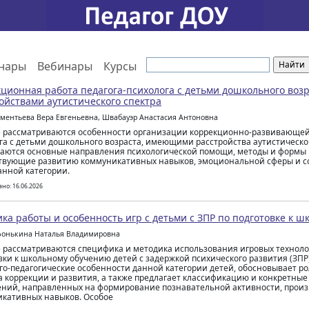
нары
Вебинары
Курсы
ционная работа педагога-психолога с детьми дошкольного возр
ойствами аутистического спектра
ементьева Вера Евгеньевна, Швабауэр Анастасия Антоновна
е рассматриваются особенности организации коррекционно-развивающей 
га с детьми дошкольного возраста, имеющими расстройства аутистическог
аются основные направления психологической помощи, методы и формы 
твующие развитию коммуникативных навыков, эмоциональной сферы и 
анной категории.
но: 16.06.2026
ка работы и особенность игр с детьми с ЗПР по подготовке к ш
фонькина Наталья Владимировна
е рассматриваются специфика и методика использования игровых техноло
вки к школьному обучению детей с задержкой психического развития (ЗПР
го-педагогические особенности данной категории детей, обосновывает ро
а коррекции и развития, а также предлагает классификацию и конкретны
ний, направленных на формирование познавательной активности, произ
кативных навыков. Особое