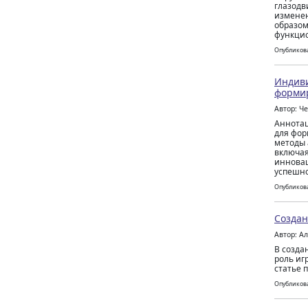
глазодв
изменен
образом
функцио
Опубликова
Индиви
формир
Автор: Ч
Аннотац
для фор
методы 
включая
инновац
успешно
Опубликова
Создан
Автор: А
В созда
роль иг
статье 
Опубликова