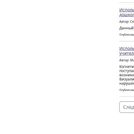
Исполь
дошкол
Автор: С
Данный 
Опубликова
Исполь
учител
Автор: М
Когнити
поступа
возникн
Визуали
нарушен
Опубликова
След