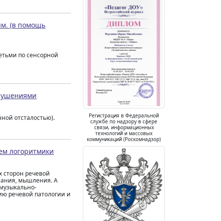
м. (в помощь
етьми по сенсорной
арушениями
Регистрация в Федеральной
ной отсталостью).
службе по надзору в сфере
связи, информационных
технологий и массовых
коммуникаций (Роскомнадзор)
ем логоритмики
х сторон речевой
мания, мышления. А
 музыкально-
ию речевой патологии и