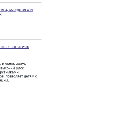
его, младшего и
х
нных занятиях
ь и запоминать
высокий риск
ерстниками.
в, позволяет детям с
ации.