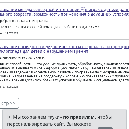
зование метода сенсорной интеграции в играх с детьми ранн
ьного возраста ;возможность применения в домашних условия
еребрякова Татьяна Григорьевна
текст является хорошей помощью в работе с родителями
но: 14.07.2025
зование наглядного и дидактического материала на коррекцио
я-логопеда для детей с нарушением зрения
аксименко Ольга Леонидовна
вные способности — это умение принимать, обрабатывать, анализироват
ющую из внешнего мира информацию. Дети с нарушением зрения имеют 
овения задержек в когнитивном развитии по сравнению с их зрячими св
зация, направленная на поддержку и коррекцию познавательных процессо
иями зрения достигать больших успехов в обучении и социальной адапт
но: 15.06.2025
.стр >>
Мы сохраняем «куки»
по правилам,
чтобы
персонализировать сайт. Вы можете