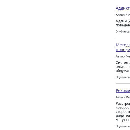
Аддикт
Автор: Ч
Аддикци
поведен
Опубликова
Методы
поведе
Автор: Ч
Система
альтерн
обдуман
Опубликова
Рекоме
Автор: К
Расстро
которое
стереот
родител
могут п
Опубликова