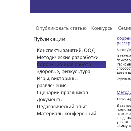
Опубликовать статью
Конкурсы
Семи
Публикации
Коррек
расстр
Конспекты занятий, ООД
Автор: Д
В стать
Методические разработки
психоло
Коррекционная работа
Раскрыв
способс
Здоровье, физкультура
детей д
Игры, викторины,
Опубликова
развлечения
Сценарии праздников
Методи
Документы
Автор: А
В стать
Педагогический опыт
подгото
Материалы конференций
психоло
средств
упражне
коммуни