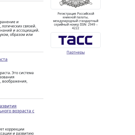
Регистрация Российской
книжной палаты,
международный стандартный
хранение и
серийный номер ISSN: 2949 –
 логических связей.
4222
знаний и ассоциаций.
вуком, образом или
Партнеры
аста
аста. Это система
зования
, воображения,
развития
ного возраста с
ует коррекции
ксации и развитию