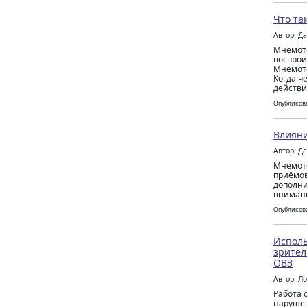
Что та
Автор: Д
Мнемоте
воспрои
Мнемоте
Когда ч
действи
Опубликова
Влияни
Автор: Д
Мнемоте
приёмов
дополни
внимани
Опубликова
Исполь
зрител
ОВЗ
Автор: Л
Работа 
нарушен