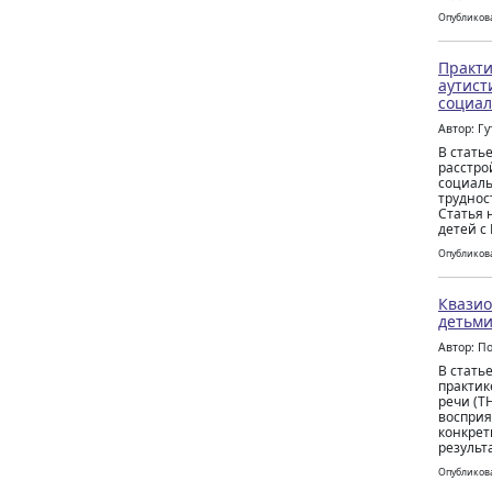
Опубликова
Практи
аутист
социал
Автор: Г
В стать
расстро
социаль
труднос
Статья 
детей с
Опубликова
Квазио
детьми
Автор: П
В стать
практик
речи (Т
восприя
конкрет
результ
Опубликова