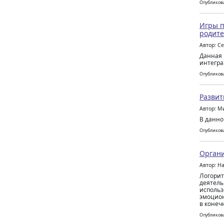
Опубликова
Игры п
родите
Автор: С
Данная 
интегра
Опубликова
Развит
Автор: М
В данно
Опубликова
Органи
Автор: Н
Логорит
деятель
использ
эмоцион
в конеч
Опубликова