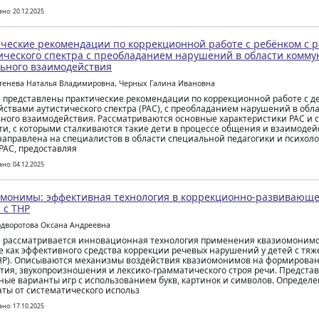
но: 20.12.2025
ческие рекомендации по коррекционной работе с ребёнком с 
ического спектра с преобладанием нарушений в области комму
ьного взаимодействия
утенева Наталья Владимировна, Черных Галина Ивановна
е представлены практические рекомендации по коррекционной работе с 
йствами аутистического спектра (РАС), с преобладанием нарушений в об
ного взаимодействия. Рассматриваются основные характеристики РАС и
ти, с которыми сталкиваются такие дети в процессе общения и взаимоде
направлена на специалистов в области специальной педагогики и психоло
 РАС, предоставляя
но: 04.12.2025
монимы: эффективная технология в коррекционно-развивающей
 с ТНР
одворотова Оксана Андреевна
е рассматривается инновационная технология применения квазиомонимо
е как эффективного средства коррекции речевых нарушений у детей с т
НР). Описываются механизмы воздействия квазиомонимов на формирова
тия, звукопроизношения и лексико-грамматического строя речи. Предста
ные варианты игр с использованием букв, картинок и символов. Опреде
аты от систематического использ
но: 17.10.2025