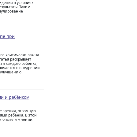
идения в условиях
зультаты. Таким
имулирование
ппе при
ппе критически важна
татья раскрывает
ти каждого ребенка,
лючается в внедрении
т улучшению
ми и ребёнком
е зрения, огромную
ями ребенка. В этой
м опыте и мнении.