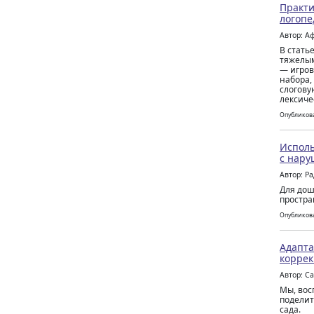
Практи
логопе
Автор: А
В стать
тяжелым
— игров
набора,
слогову
лексиче
Опубликова
Исполь
с нару
Автор: Р
Для дош
простра
Опубликова
Адапта
корре
Автор: С
Мы, вос
поделит
сада.