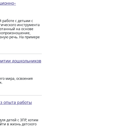
ционно–
 работе с детьми с
гического инструмента
ботанный на основе
вукопроизношение,
язную речь. На примере
витии дошкольников
го мира, освоения
и.
из опыта работы
ля детей с ЗПР, хотим
ти в жизнь детского