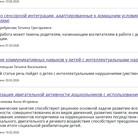
но: 10.06.2026
о сенсорной интеграции, адаптированные к домашним условия
лям)
еребрякова Татьяна Григорьевна
работа может помочь родителям, начинающим воспитателям в работе с д
ции.
но: 01.03.2026
ие коммуникативных навыков у детей с интеллектуальными н
илицкая Татьяна Васильевна
й статье речь пойдет о детях с интеллектуальными нарушениями (умствен
но: 20.02.2026
зация двигательной активности дошкольников с использовани
алимова Анна Игоревна
мические занятия способствуют решению основной задачи развитию все
ности, совершенствованию всех видов движений, развитию памяти, вни
ование элементов логоритмики на коррекционных занятиях посредством
ального, двигательного и речевого воздействия способствуют преодолен
ном итоге социальной реабилитации детей.
но: 16.02.2026