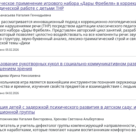
ческое применение игрового набора «Дары Фребеля» в коррек
дической работе с детьми ТНР
фанасьева Наталия Геннадьевна
е рассматривается инновационный подход к коррекционно-логопедической
и нарушениями речи (ТНР) посредством адаптации классического педаго
ого набора «Дары Фрёбеля». Представлен авторский цикл занятий, разра
 который позволяет целостно воздействовать на все компоненты речи: з
ю структуру, звуко-буквенный анализ, лексико-грамматический строй и св
ской темы «Дики
но: 05.02.2026
зование рукотворных кукол в социально-коммуникативном раз
шением зрения
адаева Ирина Николаевна
кольников игра является важнейшим инструментом познания окружающе
нства и времени, изучения свойств предметов и взаимодействия с людьм
но: 04.02.2026
ция детей с задержкой психического развития в детском саду: 
кционной группы
апожникова Наталия Викторовна, Хренова Светлана Альбертовна
питатель и учитель-дефектолог группы компенсирующей направленности д
ься наработками, которые помогают нашим воспитанникам комфортно вой