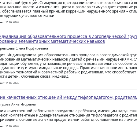
игательной функции. Стимуляция цветоразличения, стереоскопичности в
ия насыщенности и изменения цвета и размера стимула дает хорошие ре
, обеспечивается главный принцип коррекции нарушенного зрения – ст
нирующих участков сетчатки
но: 11.02.2026
дуализация образовательного процесса в логопедической гру
овании элементарных математических навыков
ернышева Елена Порфирьевна
ия. Индивидуализация образовательного процесса в логопедической гру
мирования математических навыков у детей с речевыми нарушениями. С
адаптации обучения, учитывающие речевые и познавательные особеннос
 диагностику и мультимодальные подходы. Практическая значимость зак
ионных технологий и совместной работы с родителями, что способствуе
сти детей. Ключевые слова: индивид
но: 11.02.2026
ие качественных отношений между тифлопедагогом, родителя
лтухова Анна Игоревна
нии качественной работы тифлопедагога с ребёнком, имеющим нарушени
рают компетентные и доверительные отношения тифлопедагога с родител
приведены основные аспекты продуктивной работы, основанные на лично
но: 11.02.2026