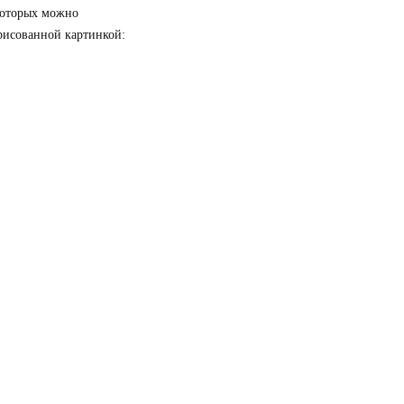
которых можно
арисованной картинкой: