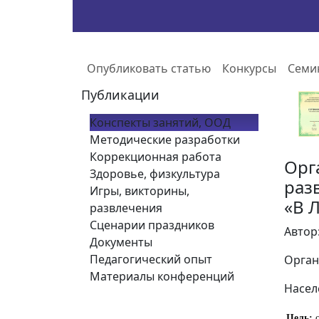
Опубликовать статью
Конкурсы
Семи
Публикации
Конспекты занятий, ООД
Методические разработки
Коррекционная работа
Орг
Здоровье, физкультура
раз
Игры, викторины,
«В 
развлечения
Сценарии праздников
Автор
Документы
Педагогический опыт
Орган
Материалы конференций
Насел
Цель
:
о