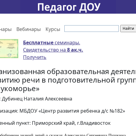
нары
Вебинары
Курсы
Бесплатные
семинары.
Свидетельство на
8 ак.ч.
Получить
анизованная образовательная деятел
витию речи в подготовительной групп
Лукоморье»
: Дубинец Наталия Алексеевна
изация: МБДОУ «Центр развития ребенка д/с №182»
енный пункт: Приморский край, г.Владивосток
бобщение знаний детей о сказках Александра Сергеевича Пушкина.