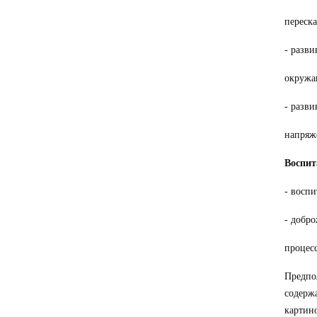
переска
- разви
окружа
- разв
напряже
Воспит
- воспи
- добр
процесс
Предпол
содерж
картин