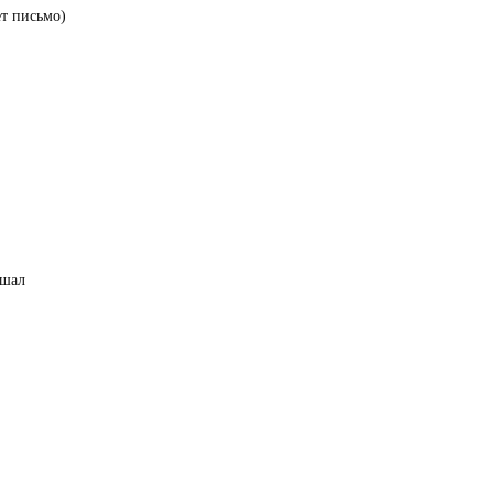
ет письмо)
ешал