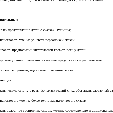
:
вательные:
рять представление детей о сказках Пушкина;
шенствовать умение узнавать персонажей сказки;
ировать предпосылки читательской грамотности у детей;
ировать умения правильно составлять предложения и рассказывать по
кам-иллюстрациям, оценивать поведение героев.
вающие:
вать четкую связную речь; фонематический слух, обогащать словарный за
шенствовать умение более точно характеризовать сказки;
вать целостное восприятие сказок, умение содержательно и эмоциональн