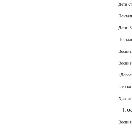
Дети ст
Почталь
Дети: З
Почтал
Воспит
Воспита
«Дороги
все ска
Хранит
Ос
Воспита