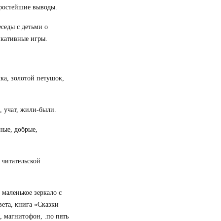
простейшие выводы.
седы с детьми о
икативные игры.
лка, золотой петушок,
, учат, жили-были.
ные, добрые,
 читательской
 маленькое зеркало с
вета, книга «Сказки
 магнитофон, .по пять