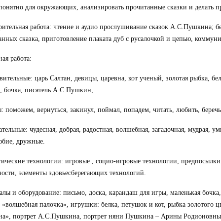
понятно для окружающих, анализировать прочитанные сказки и делать 
ительная работа: чтение и аудио прослушивание сказок А.С.Пушкина; бе
анных сказка, приготовление плаката дуб с русалочкой и цепью, коммун
ая работа:
ительные: царь Салтан, девицы, царевна, кот ученый, золотая рыбка, бе
, бочка, писатель А.С.Пушкин,
: поможем, вернуться, закинул, поймал, попадем, читать, любить, беречь
тельные: чудесная, добрая, радостная, волшебная, загадочная, мудрая, ум
юбие, дружные.
гические технологии: игровые
,
социо-игровые технологии, предпосылки
ности, элементы здовьесберегающих технологий.
лы и оборудование: письмо, доска, карандаш для игры, маленькая бочка,
 «волшебная палочка», игрушки: белка, петушок и кот, рыбка золотого ц
а», портрет А.С.Пушкина, портрет няни Пушкина – Арины Родионовны,