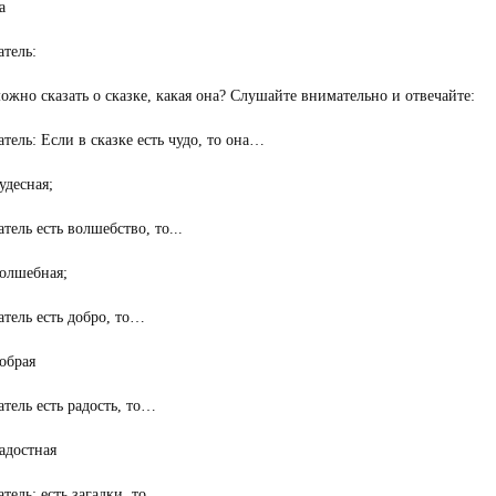
а
тель:
ожно сказать о сказке, какая она? Слушайте внимательно и отвечайте:
тель: Если в сказке есть чудо, то она…
удесная;
тель есть волшебство, то...
волшебная;
тель есть добро, то…
обрая
тель есть радость, то…
адостная
тель: есть загадки, то...