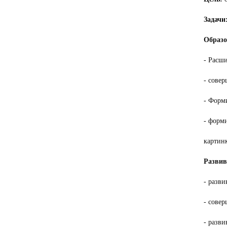
Задачи
Образо
- Расши
- совер
- Форм
- форм
картин
Разви
- разви
- совер
- разви