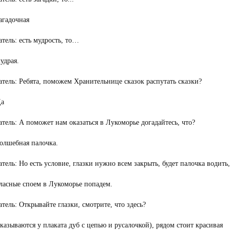
агадочная
тель: есть мудрость, то…
удрая.
тель: Ребята, поможем Хранительнице сказок распутать сказки?
Да
тель: А поможет нам оказаться в Лукоморье догадайтесь, что?
волшебная палочка.
тель: Но есть условие, глазки нужно всем закрыть, будет палочка водить,
гласные споем в Лукоморье попадем.
тель: Открывайте глазки, смотрите, что здесь?
казываются у плаката дуб с цепью и русалочкой), рядом стоит красивая