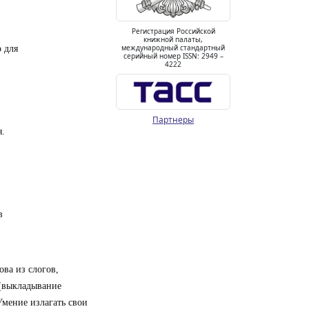
Регистрация Российской
книжной палаты,
международный стандартный
 для
серийный номер ISSN: 2949 –
4222
Партнеры
я.
в
ова из слогов,
 (выкладывание
Умение излагать свои