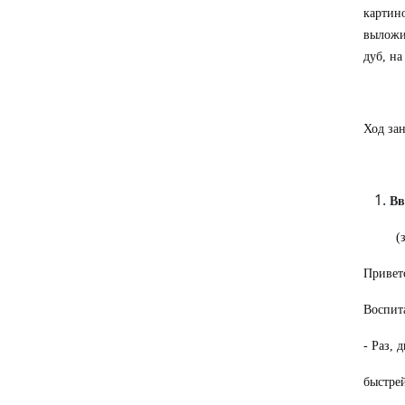
картин
выложит
дуб, на
Ход за
Вв
(
Привет
Воспит
- Раз, 
быстрей