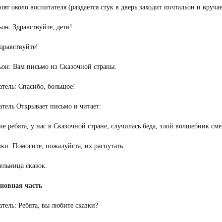
оят около воспитателя (раздается стук в дверь заходит почтальон и вруча
он: Здравствуйте, дети!
дравствуйте!
ьон: Вам письмо из Сказочной страны.
атель: Спасибо, большое!
тель Открывает письмо и читает:
е ребята, у нас в Сказочной стране, случилась беда, злой волшебник см
зки. Помогите, пожалуйста, их распутать.
ельница сказок.
новная часть
тель: Ребята, вы любите сказки?