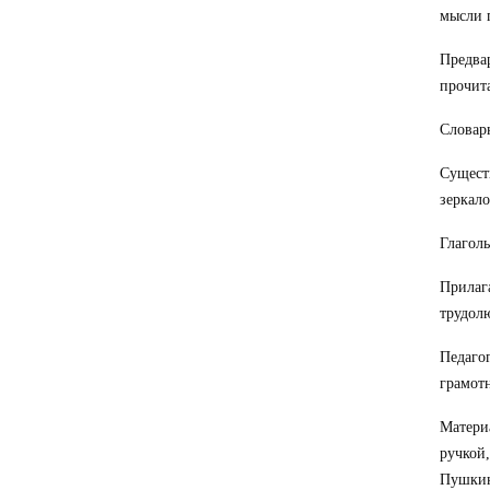
мысли 
Предвар
прочит
Словарн
Существ
зеркало
Глаголы
Прилага
трудол
Педаго
грамот
Материа
ручкой,
Пушкин