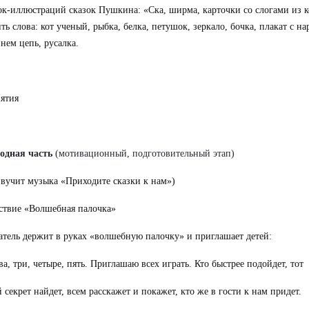
ок-иллюстраций сказок Пушкина: «Ска, ширма, карточки со слогами из 
ь слова: кот ученый, рыбка, белка, петушок, зеркало, бочка, плакат с н
 нем цепь, русалка.
нятия
одная часть
(мотивационный, подготовительный этап)
звучит музыка «Приходите сказки к нам»)
ствие «Волшебная палочка»
атель держит в руках «волшебную палочку» и приглашает детей:
два, три, четыре, пять. Приглашаю всех играть. Кто быстрее подойдет, тот
 секрет найдет, всем расскажет и покажет, кто же в гости к нам придет.