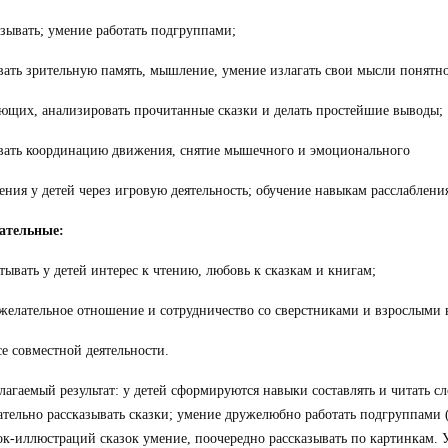
зывать; умение работать подгруппами;
вать зрительную память, мышление, умение излагать свои мысли понятно
ющих, анализировать прочитанные сказки и делать простейшие выводы;
ивать координацию движения, снятие мышечного и эмоционального
ния у детей через игровую деятельность; обучение навыкам расслаблени
ательные:
тывать у детей интерес к чтению, любовь к сказкам и книгам;
ожелательное отношение и сотрудничество со сверстниками и взрослыми 
е совместной деятельности.
агаемый результат: у детей сформируются навыки составлять и читать сл
ательно рассказывать сказки; умение дружелюбно работать подгруппами
ок-иллюстраций сказок умение, поочередно рассказывать по картинкам. 