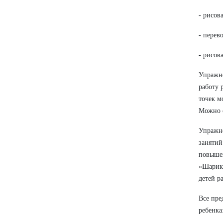
- рисов
- перев
- рисов
Упражне
работу 
точек м
Можно о
Упражне
занятий
повышен
«Шарик»
детей р
Все пре
ребенка