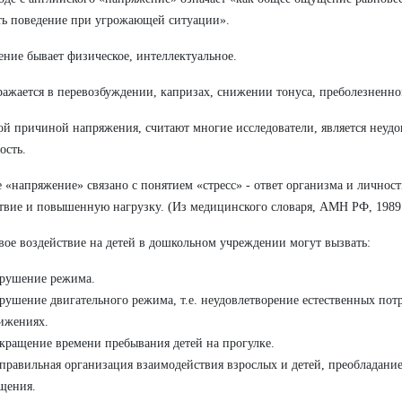
ь поведение при угрожающей ситуации».
ние бывает физическое, интеллектуальное.
ажается в перевозбуждении, капризах, снижении тонуса, преболезненно
й причиной напряжения, считают многие исследователи, является неудо
ость.
 «напряжение» связано с понятием «стресс» - ответ организма и личнос
твие и повышенную нагрузку. (Из медицинского словаря, АМН РФ, 1989 
вое воздействие на детей в дошкольном учреждении могут вызвать:
рушение режима.
рушение двигательного режима, т.е. неудовлетворение естественных пот
ижениях.
кращение времени пребывания детей на прогулке.
правильная организация взаимодействия взрослых и детей, преобладание
щения.