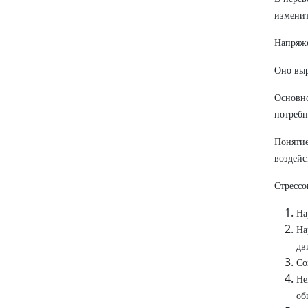
изменит
Напряже
Оно выр
Основно
потребн
Понятие
воздейс
Стрессо
На
На
дв
Со
Не
об