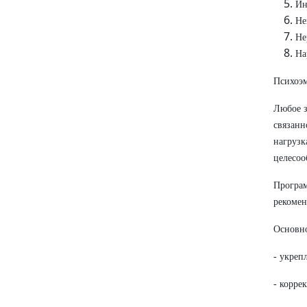
Ин
Не
Не
На
Психоэм
Любое з
связанн
нагрузк
целесоо
Програм
рекомен
Основно
- укреп
- корре