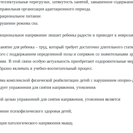
теллектуальные перегрузки, затянутость занятий, завышенное содержани
правильная организация адаптационного периода.
рациональное питание.
рушение режима сна.
оциональное напряжение лишает ребенка радости и приводит к невроза
анятие для ребенка – труд, который требует достаточно длительного стат
ого с поддержанием определенной позы и сопряжен со значительными з
ами. В этой связи особую актуальность приобретают оздоровительные ме
бразно включать в учебно-воспитательный процесс.
ма комплексной физической реабилитации детей с нарушением опорно-д
дует упражнения для снятия напряжения, утомления.
й целью упражнений для снятия напряжения, утомления является:
ление психофизического здоровья детей;
кция патологического напряжения мышц.