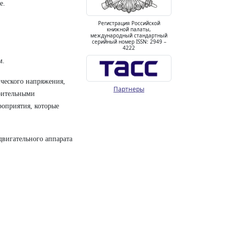
е.
Регистрация Российской
книжной палаты,
международный стандартный
серийный номер ISSN: 2949 –
4222
м.
ического напряжения,
Партнеры
рительными
роприятия, которые
вигательного аппарата