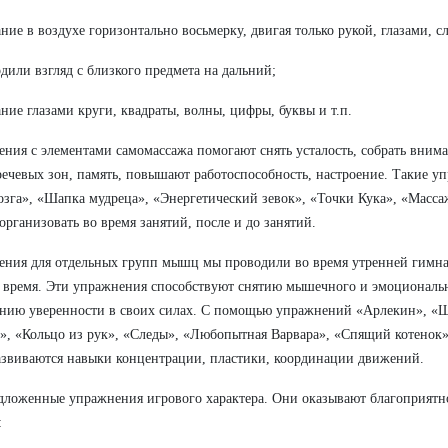
ание в воздухе горизонтально восьмерку, двигая только рукой, глазами, с
одили взгляд с близкого предмета на дальний;
ание глазами круги, квадраты, волны, цифры, буквы и т.п.
ния с элементами самомассажа помогают снять усталость, собрать внима
речевых зон, память, повышают работоспособность, настроение. Такие у
озга», «Шапка мудреца», «Энергетический зевок», «Точки Кука», «Масса
рганизовать во время занятий, после и до занятий.
ния для отдельных групп мышц мы проводили во время утренней гимнас
 время. Эти упражнения способствуют снятию мышечного и эмоциональ
ию уверенности в своих силах. С помощью упражнений «Арлекин», «Шт
, «Кольцо из рук», «Следы», «Любопытная Варвара», «Спящий котенок»
азвиваются навыки концентрации, пластики, координации движений.
дложенные упражнения игрового характера. Они оказывают благоприятн
: