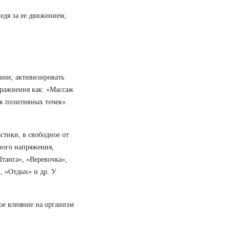
ледя за ее движением;
ние, активизировать
пражнения как: «Массаж
ж позитивных точек».
тики, в свободное от
ного напряжения,
анга», «Веревочка»,
, «Отдых» и др. У
ое влияние на организм