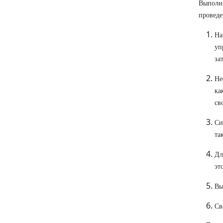
Выполня
провед
На
уп
за
Не
ка
св
Си
та
Дл
эт
Вы
Св