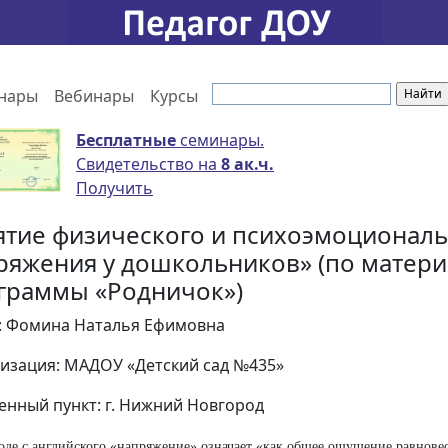
нары
Вебинары
Курсы
Бесплатные
семинары.
Свидетельство на
8 ак.ч.
Получить
ятие физического и психоэмоционал
ряжения у дошкольников» (по матер
граммы «Родничок»)
: Фомина Наталья Ефимовна
изация: МАДОУ «Детский сад №435»
енный пункт: г. Нижний Новгород
оде с английского «напряжение» означает «как общее ощущение равнове