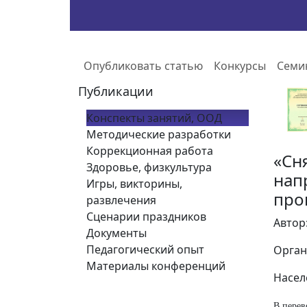
Опубликовать статью
Конкурсы
Семи
Публикации
Конспекты занятий, ООД
Методические разработки
Коррекционная работа
«Сн
Здоровье, физкультура
нап
Игры, викторины,
про
развлечения
Сценарии праздников
Автор
Документы
Педагогический опыт
Орган
Материалы конференций
Насел
В перев