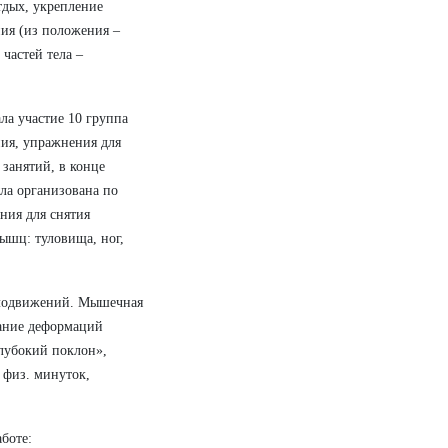
тдых, укрепление
ния (из положения –
частей тела –
ла участие 10 группа
ния, упражнения для
занятий, в конце
ла организована по
ния для снятия
ышц: туловища, ног,
телодвижений. Мышечная
ание деформаций
лубокий поклон»,
 физ. минуток,
боте: