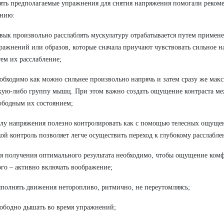
ть предполагаемые упражнения для снятия напряжения помогали реком
ению:
вык произвольно расслаблять мускулатуру отрабатывается путем примен
ражнений или образов, которые сначала приучают чувствовать сильное 
тем их расслабление;
обходимо как можно сильнее произвольно напрячь и затем сразу же макс
кую-либо группу мышц. При этом важно создать ощущение контраста м
ободным их состоянием;
лу напряжения полезно контролировать как с помощью телесных ощущен
кой контроль позволяет легче осуществить переход к глубокому расслабл
я получения оптимального результата необходимо, чтобы ощущение комф
ого – активно включать воображение;
полнять движения неторопливо, ритмично, не переутомляясь;
ободно дышать во время упражнений;