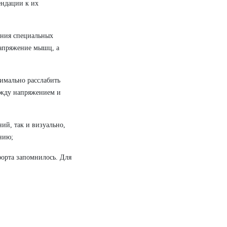
ендации к их
ения специальных
напряжение мышц, а
имально расслабить
ежду напряжением и
ий, так и визуально,
ению;
орта запомнилось. Для