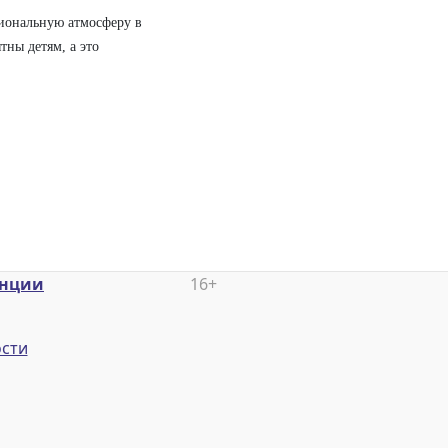
циональную атмосферу в
тны детям, а это
енции
16+
сти