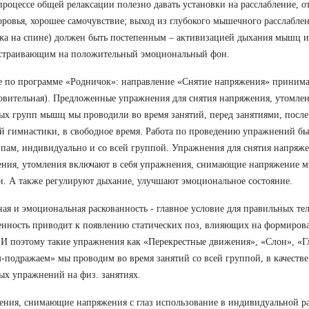
процессе общей релаксации полезно давать установки на расслабление, о
оровья, хорошее самочувствие; выход из глубокого мышечного расслабле
жа на спине) должен быть постепенным – активизацией дыхания мышц и 
страивающим на положительный эмоциональный фон.
е по программе «Родничок»: направление «Снятие напряжения» принима
овительная). Предложенные упражнения для снятия напряжения, утомле
ых групп мышц мы проводили во время занятий, перед занятиями, после 
й гимнастики, в свободное время. Работа по проведению упражнений бы
пам, индивидуально и со всей группой. Упражнения для снятия напряже
ния, утомления включают в себя упражнения, снимающие напряжение м
и. А также регулируют дыхание, улучшают эмоциональное состояние.
я и эмоциональная раскованность - главное условие для правильных 
нность приводит к появлению статических поз, влияющих на формиров
 И поэтому такие упражнения как «Перекрестные движения», «Слон», «Г
-подражаем» мы проводим во время занятий со всей группой, в качестве
ых упражнений на физ. занятиях.
ния, снимающие напряжения с глаз использование в индивидуальной ра