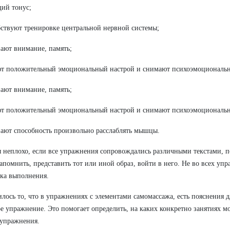
щий тонус;
бствуют тренировке центральной нервной системы;
вают внимание, память;
ют положительный эмоциональный настрой и снимают психоэмоциональн
вают внимание, память;
ют положительный эмоциональный настрой и снимают психоэмоциональн
вают способность произвольно расслаблять мышцы.
 неплохо, если все упражнения сопровождались различными текстами,
апомнить, представить тот или иной образ, войти в него. Не во всех уп
ка выполнения.
лось то, что в упражнениях с элементами самомассажа, есть пояснения д
е упражнение. Это помогает определить, на каких конкретно занятиях м
упражнения.