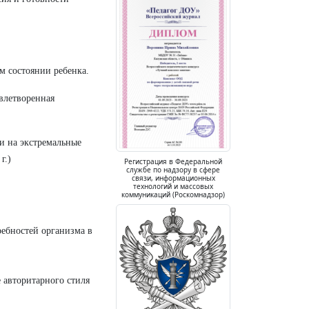
м состоянии ребенка.
влетворенная
ти на экстремальные
г.)
Регистрация в Федеральной
службе по надзору в сфере
связи, информационных
технологий и массовых
коммуникаций (Роскомнадзор)
ребностей организма в
 авторитарного стиля