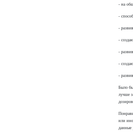
- на об
- спосо
- разви
- созда
- разви
- созда
- разви
Было бы
лучше з
дозиров
Понрави
или ино
данные 