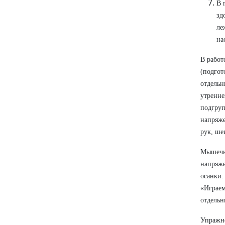
В 
зд
ле
на
В работ
(подгот
отдельн
утренне
подгруп
напряже
рук, ше
Мышечна
напряже
осанки.
«Играем
отдельн
Упражне