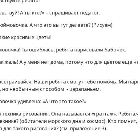
вствуйте ребята!
авствуй! А ты кто?» – спрашивает педагог.
Дюймовочка. А что это вы тут делаете? (Рисуем).
Какие красивые цветы!
мовочка! Ты ошиблась, ребята нарисовали бабочек.
как жаль! А у меня нет дома, потому что для цветов еще 
.
расстраивайся! Наши ребята смогут тебе помочь. Мы нар
, но необычным способом - царапаньем.
вочка удивлена: «А что это такое?»
ая техника рисования. Она называется «граттаж». Ребята
технике? (обитатели морского дна и космос). Кто помнит,
а для такого рисования? (см. приложение 3).