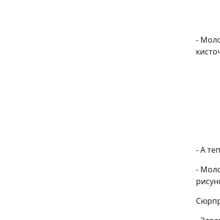
- Мол
кисто
- А т
- Мол
рисун
Сюрпр