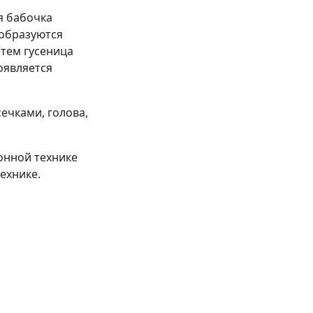
ая бабочка
 образуются
атем гусеница
оявляется
сечками, голова,
онной технике
ехнике.