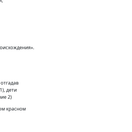
я;
роисхождения».
 отгадав
1), дети
ие 2)
ном красном