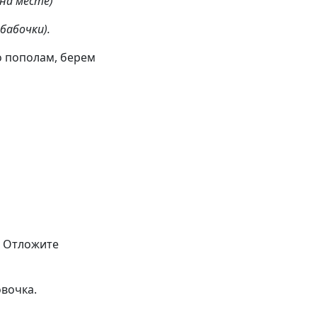
 на месте)
бабочки).
о пополам, берем
. Отложите
вочка.