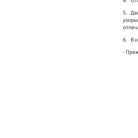
4. От
5. Да
узоры
отпеч
6. В 
- Пре