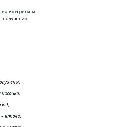
аем их и рисуем
ля получения
 опущены)
 носочки)
зад)
– вправо)