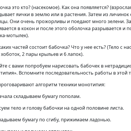
очка это кто? (насекомое). Как она появляется? (взросл
дывает яички в землю или в растения. Затем из личинок
ицы. Они очень прожорливы и поедают много зелени. З
ивается в кокон и после этого оболочка разрывается и п
ка-мотылек).
аких частей состоит бабочка? Что у нее есть? (Тело с на
 хоботок, 2 пары крыльев и 6 лапок).
айте с вами попробуем нарисовать бабочек в нетрадици
типия». Вспомните последовательность работы в этой т
проговаривают алгоритм техники монотипия:
ачала складываем бумагу пополам.
суем тело и голову бабочки на одной половине листа.
ладываем бумагу по сгибу, прижимаем ладонью.