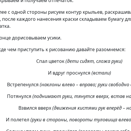
крываем и получаем отпечаток.
лее с одной стороны рисуем контур крыльев, раскрашив
, после каждого нанесения краски складываем бумагу д
атка.
конце дорисовываем усики.
жде чем приступить к рисованию давайте разомнемся:
Спал цветок
(дети сидят, сложа руки)
И вдруг проснулся
(встали)
Встрепенулся
(наклоны влево – вправо; руки свободно
Потянулся
(поднимают руки, тянутся вверх, встав на
Взвился вверх
(движения кистями рук вперёд – на
И полетел
(руки в стороны, повороты туловища влево 