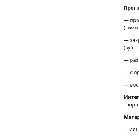
Прог
— про
(симм
— зак
(зубоч
— раз
— фор
— вос
Интег
творч
Мате
— аль