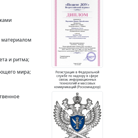
иками
м материалом
та и ритма;
ающего мира;
Регистрация в Федеральной
службе по надзору в сфере
связи, информационных
технологий и массовых
коммуникаций (Роскомнадзор)
ственное