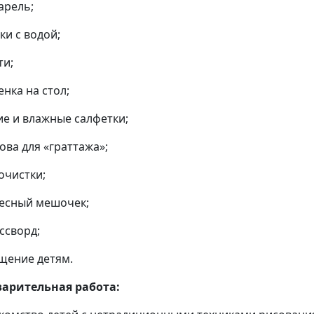
арель;
ки с водой;
ти;
енка на стол;
ие и влажные салфетки;
ова для «граттажа»;
очистки;
есный мешочек;
ссворд;
щение детям.
арительная работа: