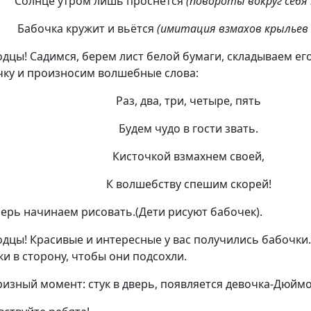
Солнце утром лишь проснётся
(повороты вокруг себя
Бабочка кружит и вьётся
(имитация взмахов крыльев 
одцы! Садимся, берем лист белой бумаги, складываем ег
чку и произносим волшебные слова:
Раз, два, три, четыре, пять
Будем чудо в гости звать.
Кисточкой взмахнем своей,
К волшебству спешим скорей!
еперь начинаем рисовать.(Дети рисуют бабочек).
одцы! Красивые и интересные у вас получились бабочки
ки в сторону, чтобы они подсохли.
изный момент: стук в дверь, появляется девочка-Дюймо