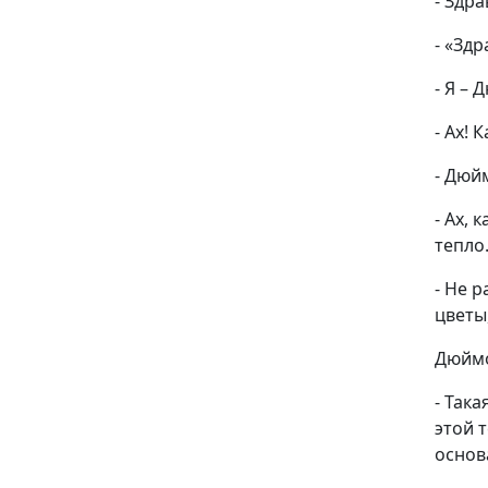
- Здра
- «Здр
- Я – 
- Ах! 
- Дюй
- Ах, 
тепло
- Не 
цветы
Дюймо
- Так
этой 
основ