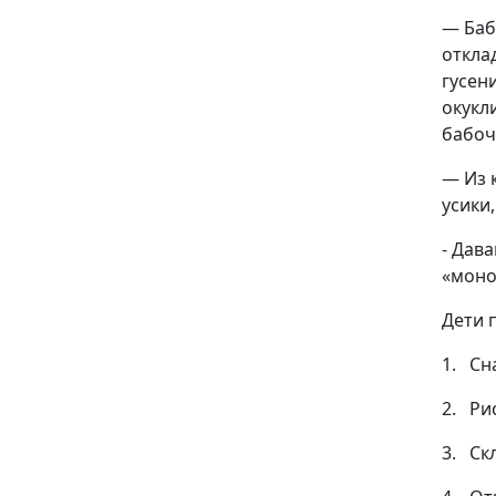
— Баб
откла
гусен
окукл
бабоч
— Из к
усики,
- Дав
«моно
Дети 
1. Сн
2. Ри
3. Ск