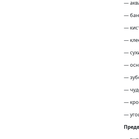
— акв
— бан
— кис
— кле
— сух
— осн
— зуб
— чуд
— кро
— уго
Предв