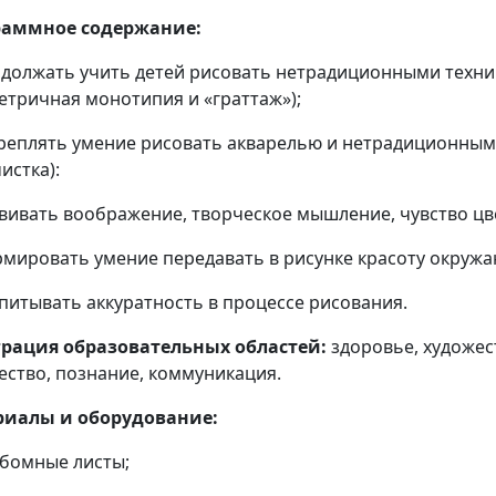
раммное содержание:
должать учить детей рисовать нетрадиционными техн
етричная монотипия и «граттаж»);
реплять умение рисовать акварелью и нетрадиционны
истка):
вивать воображение, творческое мышление, чувство цве
мировать умение передавать в рисунке красоту окруж
питывать аккуратность в процессе рисования.
рация образовательных областей:
здоровье, художе
ество, познание, коммуникация.
риалы и оборудование:
бомные листы;