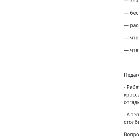
— зна
— бес
— рас
— чте
— чте
Педаг
- Ребя
кроссв
отгад
- А т
столб
Вопро