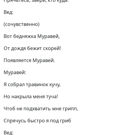
Прячьтесь, звери, кто куда!
Вед:
(сочувственно)
Вот бедняжка Муравей,
От дождя бежит скорей!
Появляется Муравей.
Муравей:
Я собрал травинок кучу,
Но накрыла меня туча!
Чтоб не подхватить мне грипп,
Спрячусь быстро я под гриб
Вед: