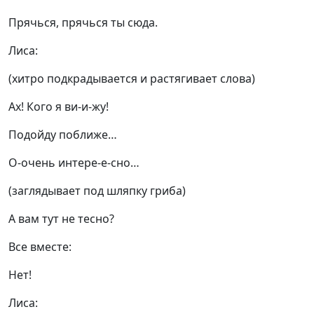
Прячься, прячься ты сюда.
Лиса:
(хитро подкрадывается и растягивает слова)
Ах! Кого я ви-и-жу!
Подойду поближе…
О-очень интере-е-сно…
(заглядывает под шляпку гриба)
А вам тут не тесно?
Все вместе:
Нет!
Лиса: