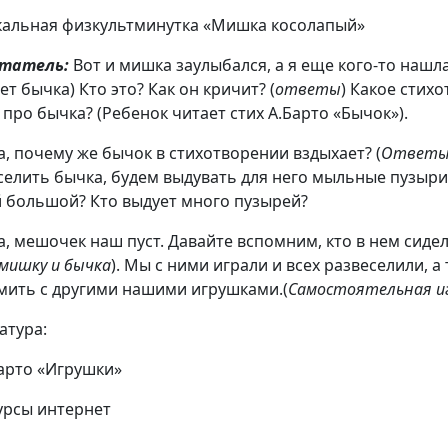
альная физкультминутка «Мишка косолапый»
итатель:
Вот и мишка заулыбался, а я еще кого-то нашл
ет бычка) Кто это? Как он кричит? (
ответы
) Какое стих
 про бычка? (Ребенок читает стих А.Барто «Бычок»).
а, почему же бычок в стихотворении вздыхает? (
Ответы
селить бычка, будем выдувать для него мыльные пузыри.
 большой? Кто выдует много пузырей?
а, мешочек наш пуст. Давайте вспомним, кто в нем сидел
 мишку и бычка
). Мы с ними играли и всех развеселили, а
мить с другими нашими игрушками.(
Самостоятельная и
атура:
Барто «Игрушки»
сурсы интернет