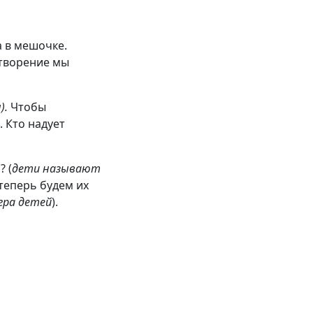
а в мешочке.
отворение мы
).
Чтобы
 Кто надует
? (
дети называют
 теперь будем их
гра детей
).