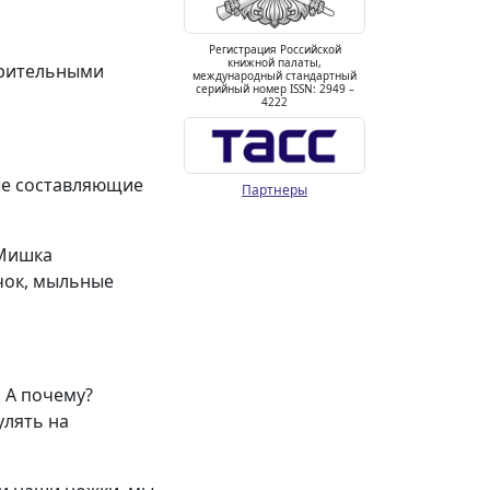
Регистрация Российской
книжной палаты,
 зрительными
международный стандартный
серийный номер ISSN: 2949 –
4222
ые составляющие
Партнеры
«Мишка
чок, мыльные
. А почему?
улять на