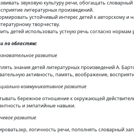
азвивать звуковую культуру речи, обогащать словарный 
осприятие литературных произведений.
ормировать устойчивый интерес детей к авторскому и 
итературному творчеству.
чить детей использовать устную речь согласно нормам р
и по областям:
ознавательное развитие
плять знания детей литературных произведений А. Барт
вательную активность, память, воображение, восприяти
оциально-коммуникативное развитие
тывать бережное отношение к окружающей действител
антность и эмпатийные навыки.
ечевое развитие
роватьзкр, логичность речи, пополнять словарный зап