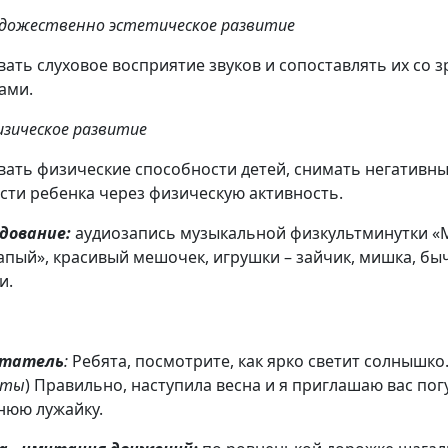
удожественно эстетическое развитие
вать слуховое восприятие звуков и сопоставлять их со
ами.
изическое развитие
вать физические способности детей, снимать негативн
сти ребенка через физическую активность.
дование:
аудиозапись музыкальной физкультминутки 
апый», красивый мешочек, игрушки – зайчик, мишка, бы
и.
итатель
:
Ребята, посмотрите, как ярко светит солнышко
еты
) Правильно, наступила весна и я приглашаю вас пог
нюю лужайку.