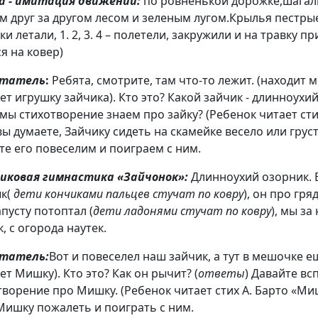
а - имитация движений:
по ровненькой дорожке,шагал
м друг за другом лесом и зеленым лугом.Крылья пестрые
и летали, 1. 2, 3. 4 – полетели, закружили и на травку пр
я на ковер)
итатель
:
Ребята, смотрите, там что-то лежит. (находит 
ет игрушку зайчика). Кто это? Какой зайчик - длинноухий
 мы стихотворение знаем про зайку? (Ребенок читает сти
вы думаете, Зайчику сидеть на скамейке весело или грус
те его повеселим и поиграем с ним.
иковая гимнастика «Зайчонок»:
Длинноухий озорник. В
к(
дети кончиками пальцев стучат по ковру
), он про гря
апусту потоптал (
дети ладонями стучат по ковру
), мы за
, с огорода наутек.
итатель:
Вот и повеселел наш зайчик, а тут в мешочке е
ет Мишку). Кто это? Как он рычит? (
ответы
) Давайте в
творение про Мишку. (Ребенок читает стих А. Барто «Миш
Мишку пожалеть и поиграть с ним.