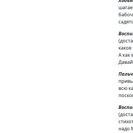
Ходьб
шагае
бабочк
садятс
Восп
(доста
какое
А как 
Давай
Пальч
привы
всю к
поскок
Восп
(доста
стихо
надо 