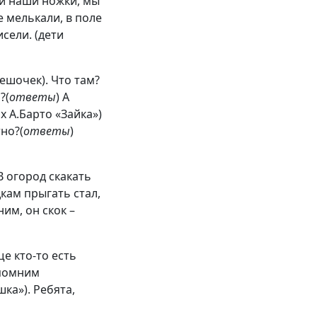
и наши ножки, мы
 мелькали, в поле
исели. (дети
мешочек). Что там?
?(
ответы
) А
х А.Барто «Зайка»)
тно?(
ответы
)
 огород скакать
дкам прыгать стал,
 ним, он скок –
ще кто-то есть
спомним
ка»). Ребята,