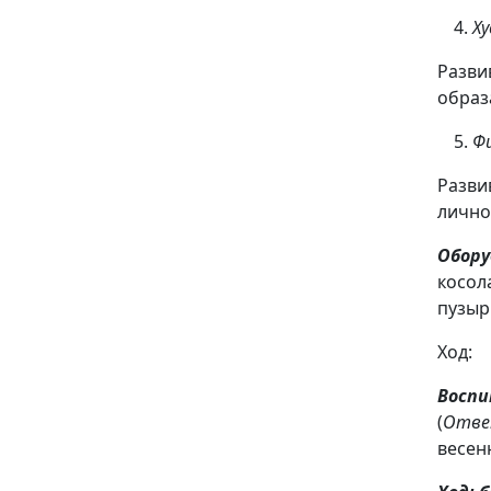
Х
Разви
образ
Ф
Разви
лично
Обору
косол
пузыр
Ход:
Восп
(
Отв
весен