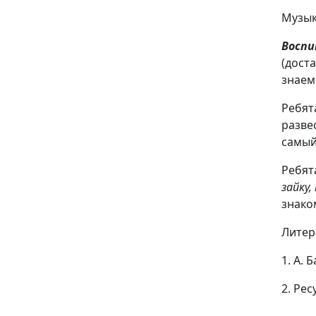
Музык
Восп
(доста
знаем
Ребят
разве
самый
Ребят
зайку,
знако
Литер
1. А. 
2. Ре