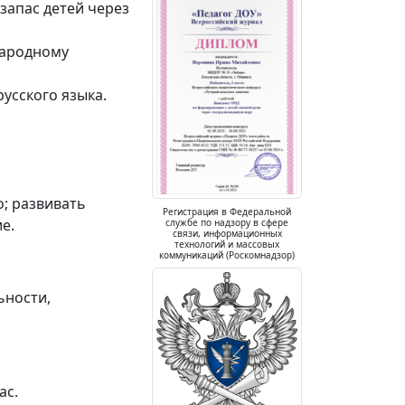
запас детей через
народному
усского языка.
о; развивать
Регистрация в Федеральной
е.
службе по надзору в сфере
связи, информационных
технологий и массовых
коммуникаций (Роскомнадзор)
ьности,
ас.