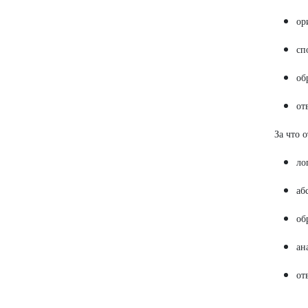
ор
сп
об
от
За что 
ло
аб
об
ан
от