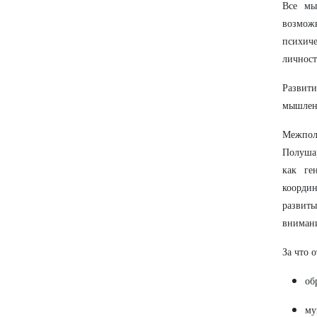
Все мы
возможн
психиче
личност
Развити
мышлени
Межпол
Полуша
как ге
координ
развит
внимани
За что 
об
му