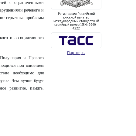
етей с ограниченными
нарушениями речевого и
Регистрация Российской
книжной палаты,
ают серьезные проблемы
международный стандартный
серийный номер ISSN: 2949 –
4222
ского и ассоциативного
Партнеры
 Полушария и Правого
ующийся под влиянием
ствие необходимо для
угое. Чем лучше будут
ое развитие, память,