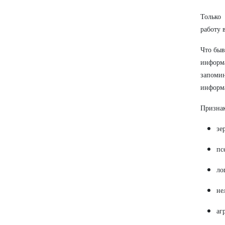
Только
работу 
Что быв
информ
запоми
информ
Призна
зе
пс
ло
не
аг