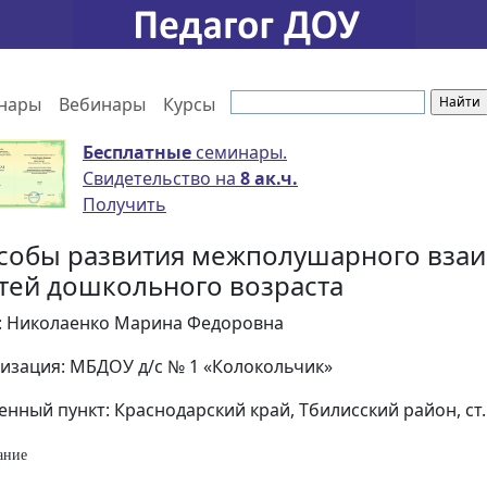
нары
Вебинары
Курсы
Бесплатные
семинары.
Свидетельство на
8 ак.ч.
Получить
собы развития межполушарного вза
етей дошкольного возраста
: Николаенко Марина Федоровна
изация: МБДОУ д/с № 1 «Колокольчик»
енный пункт: Краснодарский край, Тбилисский район, ст
ание