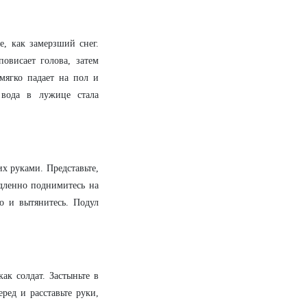
е, как замерзший снег.
повисает голова, затем
мягко падает на пол и
 вода в лужице стала
их руками. Представьте,
едленно поднимитесь на
ло и вытянитесь. Подул
ак солдат. Застыньте в
еред и расставьте руки,