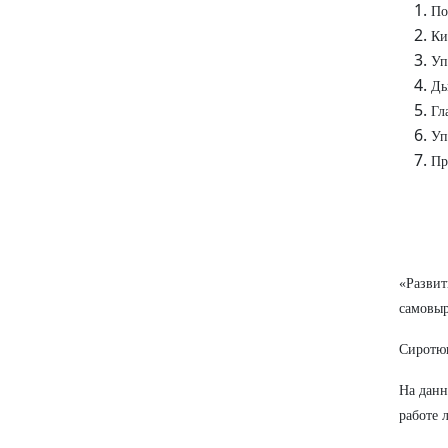
По
Ки
Уп
Ды
Гл
Уп
Пр
«Развит
самовы
Сиротюк
На данн
работе 