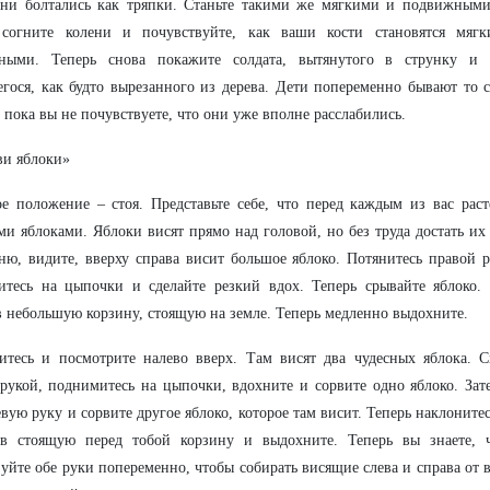
ни болтались как тряпки. Станьте такими же мягкими и подвижными,
 согните колени и почувствуйте, как ваши кости становятся мягк
ными. Теперь снова покажите солдата, вытянутого в струнку и
гося, как будто вырезанного из дерева. Дети попеременно бывают то с
, пока вы не почувствуете, что они уже вполне расслабились.
ви яблоки»
е положение – стоя. Представьте себе, что перед каждым из вас рас
и яблоками. Яблоки висят прямо над головой, но без труда достать их 
ню, видите, вверху справа висит большое яблоко. Потянитесь правой
итесь на цыпочки и сделайте резкий вдох. Теперь срывайте яблоко.
в небольшую корзину, стоящую на земле. Теперь медленно выдохните.
тесь и посмотрите налево вверх. Там висят два чудесных яблока. Сн
рукой, поднимитесь на цыпочки, вдохните и сорвите одно яблоко. За
вую руку и сорвите другое яблоко, которое там висит. Теперь наклоните
 в стоящую перед тобой корзину и выдохните. Теперь вы знаете, ч
уйте обе руки попеременно, чтобы собирать висящие слева и справа от 