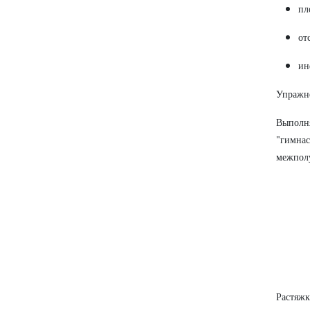
пл
от
ин
Упражне
Выполн
"гимна
межполу
Растяж