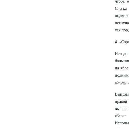
чтобы о
Слегка
подвиж
негнуще
тех пор
4. «Сор
Исходно
большим
на ябло
подним
яблоко 
Выпрями
правой 
выше ле
яблока
Использ