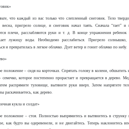
говик»
вьте, что каждый из вас только что слепленный снеговик. Тело твердо
весна, пригрело солнце, и снеговик начал таять. Сначала “тает” и 
тся плечи, расслабляются руки и т. д. В конце упражнения ребенок 
жает лужицу воды. Необходимо расслабиться. Пригрело солнышко,
ься и превратилась в легкое облачко. Дует ветер и гонит облачко по небу.
ево»
е положение – сидя на корточках. Спрятать голову в колени, обхватить 
- семечко, которое постепенно прорастает и превращается в дерево. М
атем распрямите туловище, вытяните руки вверх. Затем напрягите те
вы раскачиваетесь, как дерево.
пичная кукла и солдат»
е положение – стоя. Полностью выпрямитесь и вытянитесь в струнку к
зе, как будто вы одеревенели, и не двигайтесь. Теперь наклонитесь вп