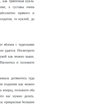
 как тряпичная кукла.
ими, а суставы очень
 абсолютно прямого и
олдатом, то куклой, до
тет яблоня с чудесными
не удается. Посмотрите
 рукой как можно выше,
 Нагнитесь и положите
ачала дотянитесь туда
тем подними как можно
сь вперед, положите оба
то вас нужно делать.
вас прекрасные большие