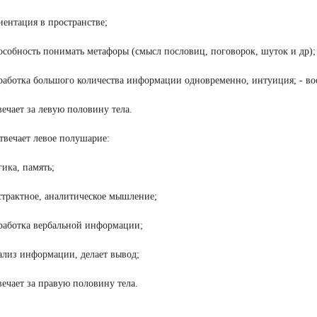
иентация в пространстве;
особность понимать метафоры (смысл пословиц, поговорок, шуток и др);
работка большого количества информации одновременно, интуиция; - во
вечает за левую половину тела.
отвечает левое полушарие:
гика, память;
страктное, аналитическое мышление;
работка вербальной информации;
ализ информации, делает вывод;
вечает за правую половину тела.