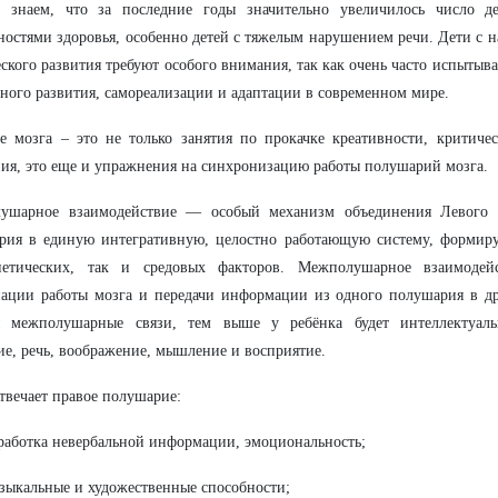
 знаем, что за последние годы значительно увеличилось число д
остями здоровья, особенно детей с тяжелым нарушением речи. Дети с 
ского развития требуют особого внимания, так как очень часто испытыв
ного развития, самореализации и адаптации в современном мире.
е мозга – это не только занятия по прокачке креативности, критиче
я, это еще и упражнения на синхронизацию работы полушарий мозга.
ушарное взаимодействие — особый механизм объединения Левого
рия в единую интегративную, целостно работающую систему, формир
нетических, так и средовых факторов. Межполушарное взаимодей
ации работы мозга и передачи информации из одного полушария в др
ы межполушарные связи, тем выше у ребёнка будет интеллектуальн
е, речь, воображение, мышление и восприятие.
отвечает правое полушарие:
работка невербальной информации, эмоциональность;
зыкальные и художественные способности;