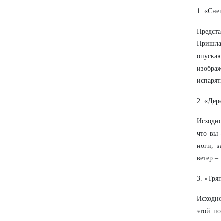
1. «Сне
Предста
Пришла 
опускаю
изобра
испарят
2. «Дер
Исходно
что вы 
ноги, з
ветер – 
3. «Тря
Исходно
этой по