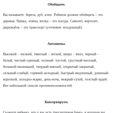
Обобщаем.
Вы называете: береза, дуб, клен. Ребенок должен обобщить – это
деревья. Чашка, ложка, вилка – это посуда. Самолет, вертолет,
дирижабль – это транспорт (уточняем: воздушный).
Антонимы.
Высокий – низкий, тяжелый – легкий, вверх – вниз, черный –
белый, чистый-грязный, полный- пустой, грустный-веселый,
большой-маленький, твердый-мягкий, открытый-закрытый,
сильный-слабый, горячий-холодный, быстрый-медленный, длинный-
короткий, холодно-жарко, день-ночь, мокрый-сухой, толстый-худой.
Вот небольшой список противоположностей.
Консервируем.
Скажите ребенку, что у вас есть трехлитровая банка, в которую вы