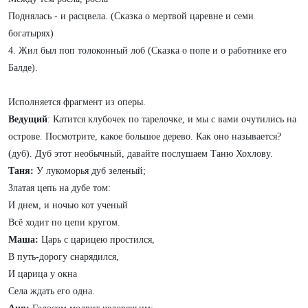
Поднялась - и расцвела. (Сказка о мертвой царевне и семи
богатырях)
4. Жил был поп толоконный лоб (Сказка о попе и о работнике его
Балде).
Исполняется фрагмент из оперы.
Ведущий
: Катится клубочек по тарелочке, и мы с вами очутились на
острове. Посмотрите, какое большое дерево. Как оно называется?
(дуб). Дуб этот необычный, давайте послушаем Таню Хохлову.
Таня:
У лукоморья дуб зеленый;
Златая цепь на дубе том:
И днем, и ночью кот ученый
Всё ходит по цепи кругом.
Маша:
Царь с царицею простился,
В путь-дорогу снарядился,
И царица у окна
Села ждать его одна.