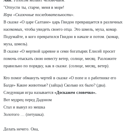
Аня:
Голосом молвит человечьим:
"Отпусти ты, старче, меня в море!
Игра «Сказочные последовательности».
В сказке «О царе Салтане» царь Гвидон превращается в различных
насекомых, чтобы увидеть своего отца. Это шмель, муха, комар.
Подумайте, в кого превратился Гвидон в начале и потом. (комар,
муха, шмель).
В сказке «О мертвой царевне и семи богатырях Елисей просит
помочь отыскать свою невесту ветер, солнце, месяц. Разложите
правильно по порядку, как в сказке. (солнце, месяц, ветер).
Кто помог обмануть чертей в сказке «О попе и о работнике его
Балде» Какие животные? (зайцы) Сколько их было? (два).
Следующая игра называется
«Доскажем словечко».
Вот мудрец перед Дадоном
Стал и вынул из мешка
Золотого … (петушка).
Делать нечего. Она,