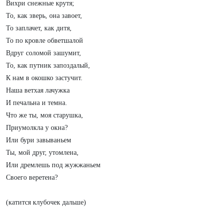
Вихри снежные крутя;
То, как зверь, она завоет,
То заплачет, как дитя,
То по кровле обветшалой
Вдруг соломой зашумит,
То, как путник запоздалый,
К нам в окошко застучит.
Наша ветхая лачужка
И печальна и темна.
Что же ты, моя старушка,
Приумолкла у окна?
Или бури завываньем
Ты, мой друг, утомлена,
Или дремлешь под жужжаньем
Своего веретена?
(катится клубочек дальше)