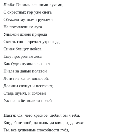
Люба
: Гонимы вешними лучами,
С окрестных гор уже снега
Сбежали мутными ручьями
На потопленные луга.
Улыбкой ясною природа
Сквозь сон встречает утро года;
Синея блещут небеса.
Еще прозрачные леса
Как будто пухом зеленеют.
Пчела за данью полевой
Летит из кельи восковой.
Долины сохнут и пестреют;
Стада шумят, и соловей
Уж пел в безмолвии ночей.
Настя
: Ох, лето красное! любил бы я тебя,
Когда б не зной, да пыль, да комары, да мухи.
Ты, все душевные способности губя,