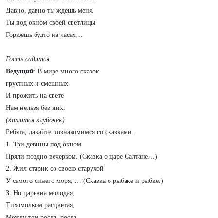
Давно, давно ты ждешь меня.
Ты под окном своей светлицы
Горюешь будто на часах…
Гость садится.
Ведущий
: В мире много сказок
грустных и смешных
И прожить на свете
Нам нельзя без них.
(катится клубочек)
Ребята, давайте познакомимся со сказками.
1. Три девицы под окном
Пряли поздно вечерком. (Сказка о царе Салтане…)
2. Жил старик со своею старухой
У самого синего моря; … (Сказка о рыбаке и рыбке.)
3. Но царевна молодая,
Тихомолком расцветая,
Между тем росла, росла