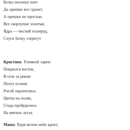
Белка песенки поет
Да орешки все грызет,
А орешки не простые,
Все скорлупки золотые,
Ядра — чистый изумруд;
Слуги белку стерегут.
Кристина
: Румяной зарею
Покрылся восток,
В селе за рекою
Потух огонек.
Росой окропились
Цветы на полях,
Стада пробудились
На мягких лугах.
Маша
: Буря мглою небо кроет,