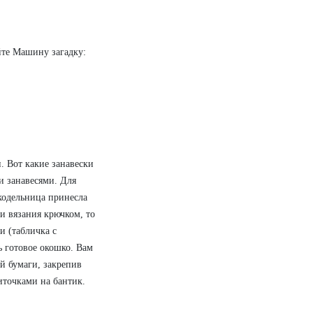
йте Машину загадку:
. Вот какие занавески
и занавесями. Для
кодельница принесла
и вязания крючком, то
и (табличка с
ь готовое окошко. Вам
й бумаги, закрепив
иточками на бантик.