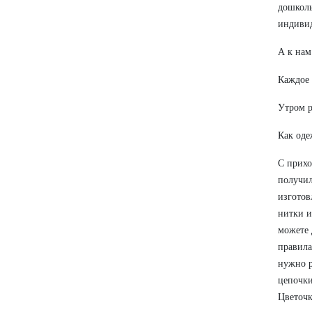
дошколь
индиви
А к нам
Каждое 
Утром р
Как оде
С прихо
получил
изготов
нитки и
можете 
правила
нужно р
цепочки
Цветочк