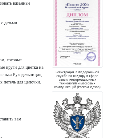
ьзовать вязанные
 с детьми.
ом, готовые
ые круги для цветка на
Регистрация в Федеральной
шенька Рукодельница»,
службе по надзору в сфере
связи, информационных
х петель для цепочки.
технологий и массовых
коммуникаций (Роскомнадзор)
ставить вам