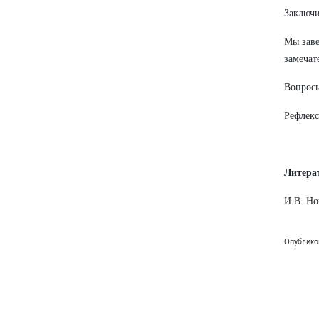
Заключи
Мы заве
замечат
Вопросы
Рефлекс
Литера
И.В. Но
Опублико