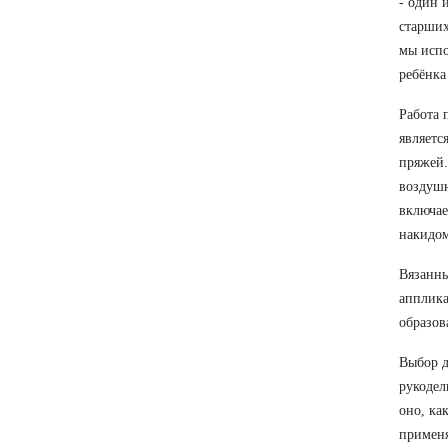
- один 
старших
мы испо
ребёнка
Работа 
являетс
пряжей.
воздушн
включае
накидом
Вязанны
апплика
образов
Выбор д
рукодел
оно, ка
применя