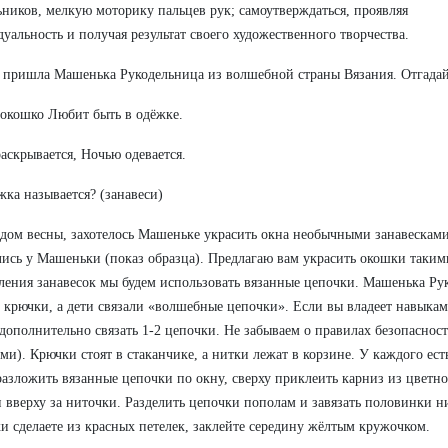
ников, мелкую моторику пальцев рук; самоутверждаться, проявляя
дуальность
и
получая
результат
своего художественного творчества.
 пришла Машенька Рукодельница из волшебной страны Вязания. Отгада
окошко Любит быть в одёжке.
аскрывается, Ночью одевается.
жка называется? (занавеси)
дом весны, захотелось Машеньке украсить окна необычными занавесками
ись у Машеньки (показ образца). Предлагаю вам украсить окошки таким
ления занавесок мы будем использовать вязанные цепочки. Машенька Ру
 крючки, а дети связали «волшебные цепочки». Если вы владеет навыкам
дополнительно связать 1-2 цепочки. Не забываем о правилах безопасност
ми). Крючки стоят в стаканчике, а нитки лежат в корзине. У каждого ест
азложить вязанные цепочки по окну, сверху приклеить карниз из цветно
 вверху за ниточки. Разделить цепочки пополам и завязать половинки н
и сделаете из красных петелек, заклейте середину жёлтым кружочком.