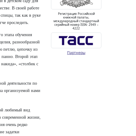
й в детском саду для
стве. В своей работе
Регистрация Российской
спицы, так как в руке
книжной палаты,
международный стандартный
егче проследить.
серийный номер ISSN: 2949 –
4222
о этапа обучения
оделия, разнообразной
ю петлю, цепочку из
Партнеры
 панно. Второй этап
 накида», «столбик с
ной деятельности по
чна организуемой нами
мой любимый вид
ь в современной жизни,
ия очень редко
кие задатки