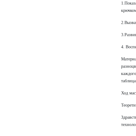
1.Показ
крючком
2.Вызва
3.Разви
4. Восп
Материа
разноцв
каждого
таблица
Ход мас
Теорети
Здравст
техноло