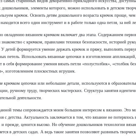
из самых старинных видов декоративно-прикладного искусства, доступны
 дошкольников, элементы которого, можно использовать в детском творче
льзуем крючок. Освоить детям дошкольного возраста крючок проще, чем 
 находится всего один инструмент и в работе только одна петля, за ней л
по овладению вязанием крючком включает два этапа. Содержанием первог
я знакомство с крючком, правилами техники безопасности, историей рук
 У детей формируется умение держать крючок и пряжу, выполнять перву
ых петель. Использовать вязанные цепочки в изготовлении аппликаций,
т в себя формирование умения вязать петли «полустолбик», «столбик без
», изготовлением плоскостных игрушек.
е крючком цепочки или небольшие детали, используются в образователь
ции, ручному труду, творческих мастерских. Структура занятия иденти
ательной деятельности.
анной темы сопровождается моим большим интересом к вязанию. Это 
ия с детства. Актуальность заключается в том, что вязание не потерялос
к и прежде, ценится высоко. Но обучение дошкольников технологии вязан
ется в детских садах. А ведь такие занятия позволяют развивать творчес