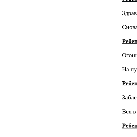
Здрав
Снова
Ребе
Огонь
На пу
Ребе
Забле
Вся в
Ребе