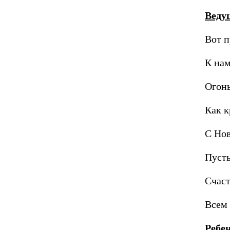
Веду
Вот п
К нам
Огонь
Как к
С Нов
Пусть
Счаст
Всем 
Ребе