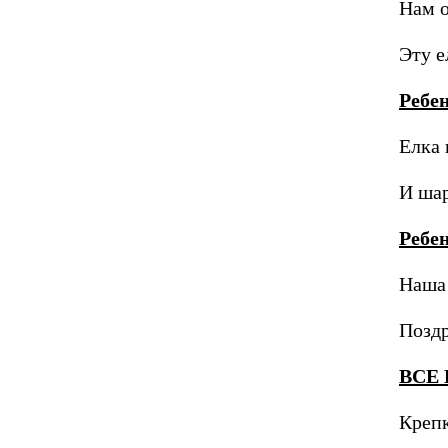
Нам 
Эту е
Ребе
Елка 
И шар
Ребе
Наша 
Поздр
ВСЕ
Крепк