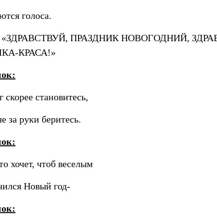
ются голоса.
«ЗДРАВСТВУЙ, ПРАЗДНИК НОВОГОДНИЙ,
ЗДРА
КА-КРАСА!»
нок:
г скорее становитесь,
е за руки беритесь.
нок:
кто хочет, чтоб веселым
ился Новый год-
нок: