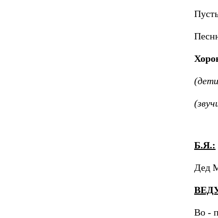
Пусть
Песн
Хоро
(дети
(звуч
Б.Я.:
Дед М
ВЕД
Во - 