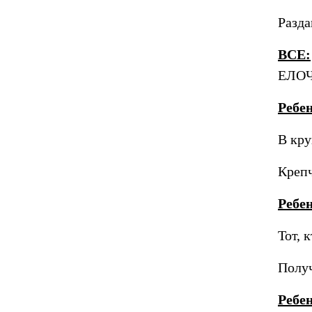
Разда
ВСЕ:
ЕЛОЧ
Ребе
В кру
Крепч
Ребе
Тот, 
Получ
Ребе