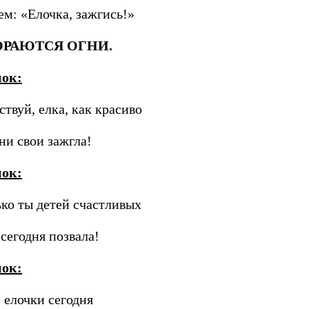
м: «Елочка, зажгись!»
ОРАЮТСЯ ОГНИ.
нок:
ствуй, елка, как красиво
ни свои зажгла!
нок:
ко ты детей счастливых
 сегодня позвала!
нок:
 елочки сегодня