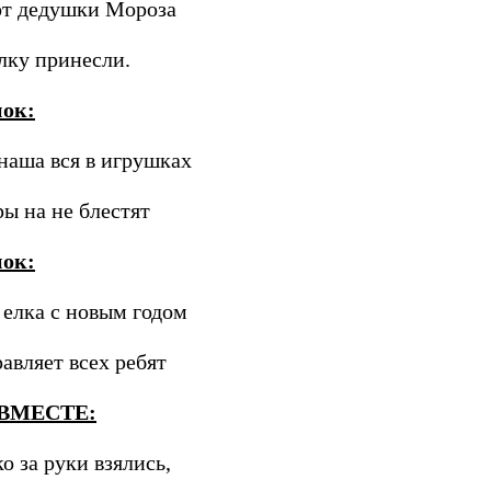
от дедушки Мороза
лку принесли.
нок:
наша вся в игрушках
ы на не блестят
нок:
елка с новым годом
авляет всех ребят
 ВМЕСТЕ:
о за руки взялись,