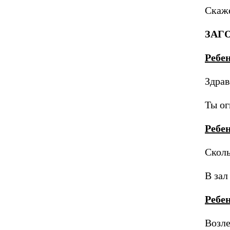
Скаже
ЗАГ
Ребе
Здрав
Ты ог
Ребе
Сколь
В зал
Ребе
Возле