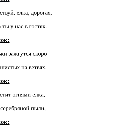
ствуй, елка, дорогая,
 ты у нас в гостях.
нок:
ки зажгутся скоро
шистых на ветвях.
нок:
стит огнями елка,
 серебряной пыли,
нок: