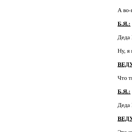
А во-
Б.Я.:
Деда 
Ну, я
ВЕД
Что т
Б.Я.:
Деда 
ВЕД