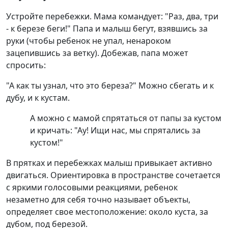
Устройте перебежки. Мама командует: "Раз, два, три
- к березе беги!" Папа и малыш бегут, взявшись за
руки (чтобы ребенок не упал, ненароком
зацепившись за ветку). Добежав, папа может
спросить:
"А как ты узнал, что это береза?" Можно сбегать и к
дубу, и к кустам.
А можно с мамой спрятаться от папы за кустом
и кричать: "Ау! Ищи нас, мы спрятались за
кустом!"
В прятках и перебежках малыш привыкает активно
двигаться. Ориентировка в пространстве сочетается
с яркими голосовыми реакциями, ребенок
незаметно для себя точно называет объекты,
определяет свое местоположение: около куста, за
дубом, под березой.