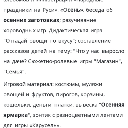
праздники
на
Руси
»,
«О
сень»
,
беседа
об
осенних заготовках
;
разучивание
хороводных игр
.
Дидактическая
игра
"
Отгадай
овощи
по
вкусу
";
составление
рассказов
детей
на
тему
: "
Что
у
нас
выросло
на
даче
?
Сюжетно
-
ролевые
игры
"
Магазин
",
"
Семья
".
Игровой материал:
костюмы
,
муляжи
овощей и
фруктов
,
пирогов
,
корзины
,
кошельки
,
деньги
,
платки
,
вывеска
"
Осенняя
ярмарка
",
зонтик
с
разноцветными лентами
для
игры
«
Карусель
».