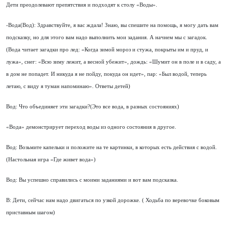
Дети преодолевают препятствия и подходят к столу «Воды».
-Вода(Вод): Здравствуйте, я вас ждала! Знаю, вы спешите на помощь, я могу дать вам
подсказку, но для этого вам надо выполнить мои задания. А начнем мы с загадок.
(Вода читает загадки про лед: «Когда зимой мороз и стужа, покрыты им и пруд, и
лужа», снег: «Всю зиму лежит, а весной убежит», дождь: «Шумит он в поле и в саду, а
в дом не попадет. И никуда я не пойду, покуда он идет», пар: «Был водой, теперь
летаю, с виду я туман напоминаю». Ответы детей)
Вод: Что объединяет эти загадки?(Это все вода, в разных состояниях)
«Вода» демонстрирует переход воды из одного состояния в другое.
Вод: Возьмите капельки и положите на те картинки, в которых есть действия с водой.
(Настольная игра «Где живет вода»)
Вод: Вы успешно справились с моими заданиями и вот вам подсказка.
В: Дети, сейчас нам надо двигаться по узкой дорожке. ( Ходьба по веревочке боковым
приставным шагом)