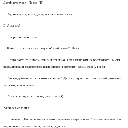
Детей встречает «Почва»(П).
П: Здравствуйте, мои друзья, заждалась вас уже я!
В: А вы кто?
П: Я верхний слой земли.
В: Ребята, а как называется верхний слой земли? (Почва)
П: Почва состоит из песка, глины и перегноя. Предлагаю вам их рассмотреть. (Дети
рассматривают содержимое контейнеров, в которых –глина, песок, торф).
П: Как вы думаете, есть ли жизнь в почве? (Дети отбирают картинки с изображением
червяков, крота, мыши)
П: А для чего нужна почва?(Для растений)
Какие вы молодцы!
П: Правильно. Почва является домом для живых существ и необходима человеку для
выращивания на ней хлеба, овощей, фруктов.