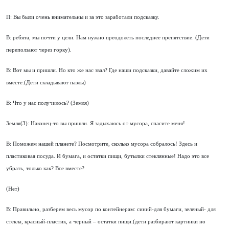
П: Вы были очень внимательны и за это заработали подсказку.
В: ребята, мы почти у цели. Нам нужно преодолеть последнее препятствие. (Дети
переползают через горку).
В: Вот мы и пришли. Но кто же нас звал? Где наши подсказки, давайте сложим их
вместе.(Дети складывают пазлы)
В: Что у нас получилось? (Земля)
Земля(З): Наконец-то вы пришли. Я задыхаюсь от мусора, спасите меня!
В: Поможем нашей планете? Посмотрите, сколько мусора собралось! Здесь и
пластиковая посуда. И бумага, и остатки пищи, бутылки стеклянные! Надо это все
убрать, только как? Все вместе?
(Нет)
В: Правильно, разберем весь мусор по контейнерам: синий-для бумаги, зеленый- для
стекла, красный-пластик, а черный – остатки пищи.(дети разбирают картинки но