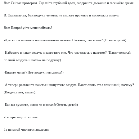
Воз: Сейчас проверим. Сделайте глубокий вдох, задержите дыхание и засекайте время.
В: Оказывается, без воздуха человек не сможет прожить и нескольких минут.
Воз: Попробуйте меня поймать!
-Для этого возьмите полиэтиленовые пакеты. Скажите, что в нем? (Ответы детей)
-Наберите в пакет воздух и закрутите его. Что случилось с пакетом? (Пакет толстый,
полный воздуха и похож на подушку).
-Видите меня? (Нет-воздух невидимый).
-А теперь развяжите пакеты и выпустите воздух. Пакет опять стал тоненький, почему?
(Воздуха нет, вышел).
-Как вы думаете, имею ли я запах?(Ответы детей)
-Теперь закройте глаза.
За ширмой чистится апельсин.