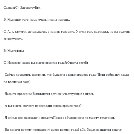
Солнце(С): Здравствуйте.
В: Мы ищем того, кому очень нужна помощь.
С: А, я, кажется, догадываюсь о ком вы говорите. У меня есть подсказка, но вы должны
ее заслужить.
В: Мы готовы.
С: Назовите, какие вы знаете времена года?(Ответы детей)
-Сейчас проверим, знаете ли, что бывает в разные времена года.(Дети собирают пазлы
по временам года).
-Давайте проверим(Вызываются дети не участвующие в игре).
-А вы знаете, почему происходит смена времен года?
-Я сейчас вам расскажу и покажу(Показ с объяснением по макету теллурия).
-Вы поняли почему происходит смена времен года? (Да. Земля вращается вокруг