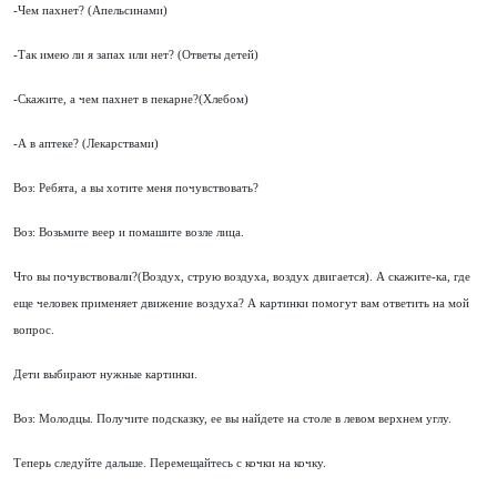
-Чем пахнет? (Апельсинами)
-Так имею ли я запах или нет? (Ответы детей)
-Скажите, а чем пахнет в пекарне?(Хлебом)
-А в аптеке? (Лекарствами)
Воз: Ребята, а вы хотите меня почувствовать?
Воз: Возьмите веер и помашите возле лица.
Что вы почувствовали?(Воздух, струю воздуха, воздух двигается). А скажите-ка, где
еще человек применяет движение воздуха? А картинки помогут вам ответить на мой
вопрос.
Дети выбирают нужные картинки.
Воз: Молодцы. Получите подсказку, ее вы найдете на столе в левом верхнем углу.
Теперь следуйте дальше. Перемещайтесь с кочки на кочку.