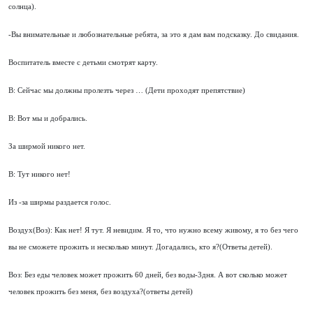
солнца).
-Вы внимательные и любознательные ребята, за это я дам вам подсказку. До свидания.
Воспитатель вместе с детьми смотрят карту.
В: Сейчас мы должны пролезть через … (Дети проходят препятствие)
В: Вот мы и добрались.
За ширмой никого нет.
В: Тут никого нет!
Из -за ширмы раздается голос.
Воздух(Воз): Как нет! Я тут. Я невидим. Я то, что нужно всему живому, я то без чего
вы не сможете прожить и несколько минут. Догадались, кто я?(Ответы детей).
Воз: Без еды человек может прожить 60 дней, без воды-3дня. А вот сколько может
человек прожить без меня, без воздуха?(ответы детей)