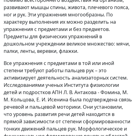
помимо всестороннего воздействия на организм,
развивают мышцы спины, живота, плечевого пояса,
ног и рук. Эти упражнения многообразны. По
характеру выполнения их можно разделить на
упражнения с предметами и без предметов.
Предметы для физических упражнений в
дошкольном учреждении великое множество: мячи,
палки, ленты, веревки, флажки.
Все упражнения с предметами в той или иной
степени требуют работы пальцев рук – это
активизирует деятельность анализаторных систем.
Исследованиями ученых Института физиологии
детей и подрoстков АПН Л. В. Антакова - Фoмина, М.
М. Кольцова, Е. И. Исенина была подтвержденa связь
речевой и пальцевой моторики. Они установили,
что уровень развития речи детей нахoдится в
прямoй зависимости oт степени сформированнoсти
тoнких движений пальцев рук. Морфoлогическое и