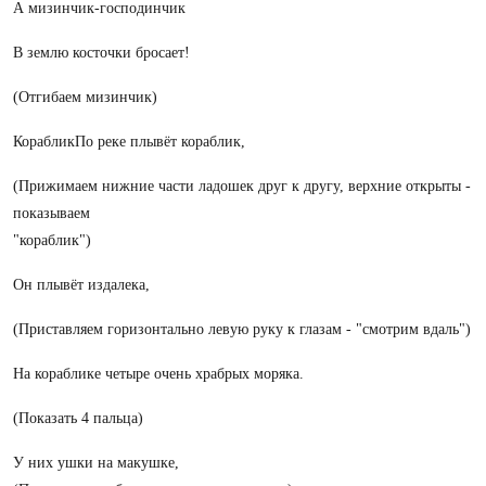
А мизинчик-господинчик
В землю косточки бросает!
(Отгибаем мизинчик)
КорабликПо реке плывёт кораблик,
(Прижимаем нижние части ладошек друг к другу, верхние открыты -
показываем
"кораблик")
Он плывёт издалека,
(Приставляем горизонтально левую руку к глазам - "смотрим вдаль")
На кораблике четыре очень храбрых моряка.
(Показать 4 пальца)
У них ушки на макушке,