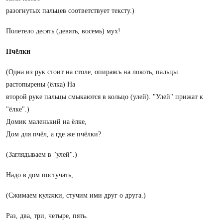
разогнутых пальцев соответствует тексту.)
Полетело десять (девять, восемь) мух!
Пчёлки
(Одна из рук стоит на столе, опираясь на локоть, пальцы
растопырены (ёлка) На
второй руке пальцы смыкаются в кольцо (улей). "Улей" прижат к
"ёлке".)
Домик маленький на ёлке,
Дом для пчёл, а где же пчёлки?
(Заглядываем в "улей".)
Надо в дом постучать,
(Сжимаем кулачки, стучим ими друг о друга.)
Раз, два, три, четыре, пять.