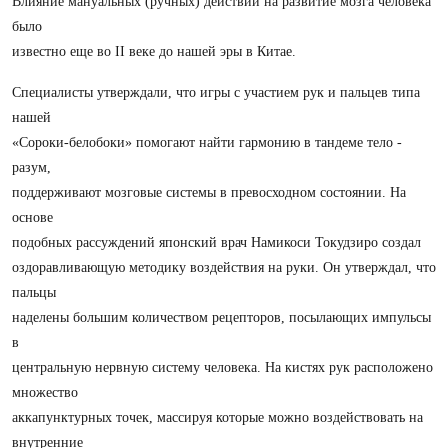
Влияние мануальных (ручных) действий на развитие мозга человека
было
известно еще во II веке до нашей эры в Китае.
Специалисты утверждали, что игры с участием рук и пальцев типа
нашей
«Сороки-белобоки» помогают найти гармонию в тандеме тело -
разум,
поддерживают мозговые системы в превосходном состоянии. На
основе
подобных рассуждений японский врач Намикоси Токудзиро создал
оздоравливающую методику воздействия на руки. Он утверждал, что
пальцы
наделены большим количеством рецепторов, посылающих импульсы
в
центральную нервную систему человека. На кистях рук расположено
множество
аккапунктурных точек, массируя которые можно воздействовать на
внутренние