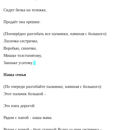
Сидит белка на тележке,
Продаёт она орешки:
(Поочерёдно разгибать все пальчики, начиная с большого)
Лисичке-сестричке,
Воробью, синичке,
Мишке толстопятому,
Заиньке усатому.
..
Наша семья
(По очереди разгибайте пальчики, начиная с большого)
Этот пальчик большой -
Это папа дорогой.
Рядом с папой - наша мама.
Рядом с мамой - брат старшой.Вслед за ним сестренка -