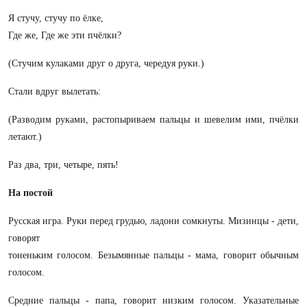
Я стучу, стучу по ёлке,
Где же, Где же эти пчёлки?
(Стучим кулаками друг о друга, чередуя руки.)
Стали вдруг вылетать:
(Разводим руками, растопыриваем пальцы и шевелим ими, пчёлки
летают.)
Раз два, три, четыре, пять!
На постой
Русская игра. Руки перед грудью, ладони сомкнуты. Мизинцы - дети,
говорят
тоненьким голосом. Безымянные пальцы - мама, говорит обычным
голосом.
Средние пальцы - папа, говорит низким голосом. Указательные