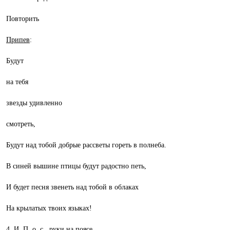
Повторить
Припев
:
Будут
на тебя
звезды удивленно
смотреть,
Будут над тобой добрые рассветы гореть в полнеба.
В синей вышине птицы будут радостно петь,
И будет песня звенеть над тобой в облаках
На крылатых твоих языках!
4. И. П. о. с., руки на поясе