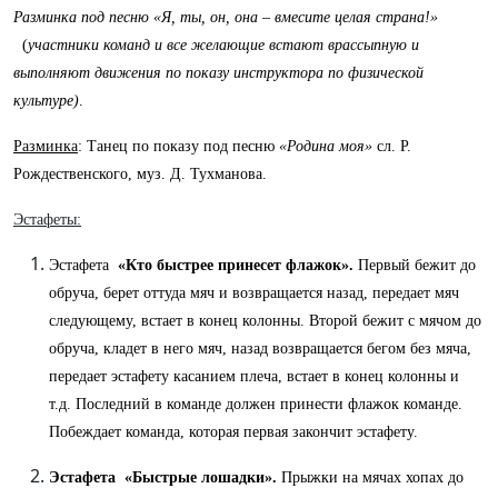
Разминка под песню «Я, ты, он, она – вмесите целая страна!»
(
участники команд и все желающие встают врассыпную и
выполняют движения по показу инструктора по физической
культуре)
.
Разминка
: Танец по показу под песню
«Родина моя»
сл. Р.
Рождественского, муз. Д. Тухманова.
Эстафеты:
Эстафета
«Кто быстрее принесет флажок».
Первый бежит до
обруча, берет оттуда мяч и возвращается назад, передает мяч
следующему, встает в конец колонны. Второй бежит с мячом до
обруча, кладет в него мяч, назад возвращается бегом без мяча,
передает эстафету касанием плеча, встает в конец колонны и
т.д. Последний в команде должен принести флажок команде.
Побеждает команда, которая первая закончит эстафету.
Эстафета «Быстрые лошадки».
Прыжки на мячах хопах до