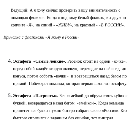
Ведущий
: А я хочу сейчас проверить вашу внимательность с
помощью флажков. Когда я подниму белый флажок, вы дружно
кричите
«Я»
, на синий -
«ЖИВУ»
, на красный -
«В РОССИИ»
.
Кричалка с флажками «Я живу в России»
Эстафета «Самые ловкие».
Ребёнок стоит на одной «кочке»,
перед собой кладёт вторую «кочку», переходит на неё и т.д. до
конуса, потом собрать «кочки» и возвращаться назад бегом по
прямой. Побеждает команда, которая первая закончит эстафету.
Эстафета «Патриоты».
Бег «змейкой до обруча взять кубик с
буквой, возвращаться назад бегом «змейкой». Когда команда
принесет все буквы нужно быстро собрать слово «Россия». Кто
быстрее справился с заданием без ошибок, тот выиграл.