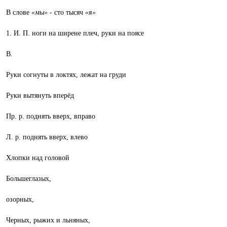
В слове
«мы»
- сто тысяч
«я»
1. И. П. ноги на ширене плеч, руки на поясе
В.
Руки согнуты в локтях, лежат на груди
Руки вытянуть вперёд
Пр. р. поднять вверх, вправо
Л. р. поднять вверх, влево
Хлопки над головой
Большеглазых,
озорных,
Черных, рыжих и льняных,