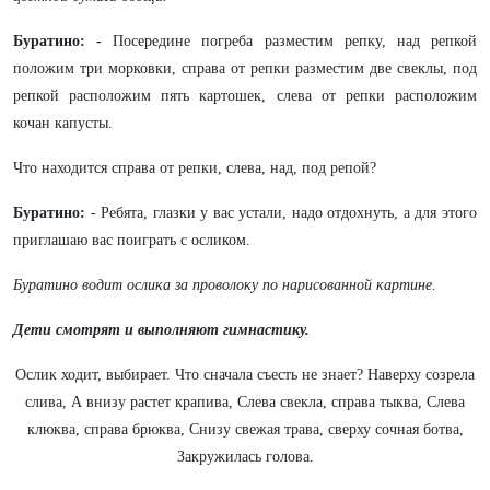
Буратино: -
Посередине погреба разместим репку, над репкой
положим три морковки, справа от репки разместим две свеклы, под
репкой расположим пять картошек, слева от репки расположим
кочан капуcты.
Что находится справа от репки, слева, над, под репой?
Буратино:
- Ребята, глазки у вас устали, надо отдохнуть, а для этого
приглашаю вас поиграть с осликом.
Буратино водит ослика за проволоку по нарисованной картине.
Дети смотрят и выполняют гимнастику.
Ослик ходит, выбирает. Что сначала съесть не знает? Наверху созрела
слива, А внизу растет крапива, Слева свекла, справа тыква, Слева
клюква, справа брюква, Снизу свежая трава, сверху сочная ботва,
Закружилась голова.