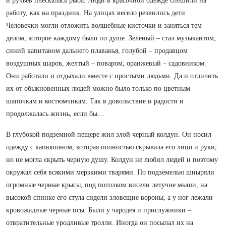
и ручьев плескалась рыба. Люди в красочной одежде спешили на
работу, как на праздник. На улицах весело резвились дети.
Человечки могли отложить волшебные кисточки и заняться тем
делом, которое каждому было по душе. Зеленый – стал музыкантом,
синий капитаном дальнего плаванья, голубой – продавцом
воздушных шаров, желтый – поваром, оранжевый – садовником.
Они работали и отдыхали вместе с простыми людьми. Да и отличить
их от обыкновенных людей можно было только по цветным
шапочкам и костюмчикам. Так в довольствие и радости и
продолжалась жизнь, если бы…
В глубокой подземной пещере жил злой черный колдун. Он носил
одежду с капюшоном, которая полностью скрывала его лицо и руки,
но не могла скрыть черную душу. Колдун не любил людей и поэтому
окружал себя всякими мерзкими тварями. По подземелью шныряли
огромные черные крысы, под потолком висели летучие мыши, на
высокой спинке его стула сидели зловещие вороны, а у ног лежали
кровожадные черные псы. Были у чародея и прислужники –
отвратительные уродливые тролли. Иногда он посылал их на