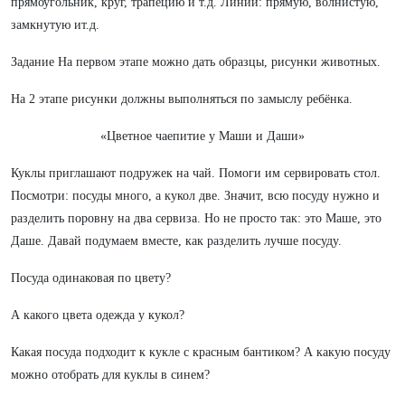
прямоугольник, круг, трапецию и т.д. Линии: прямую, волнистую,
замкнутую ит.д.
Задание На первом этапе можно дать образцы, рисунки животных.
На 2 этапе рисунки должны выполняться по замыслу ребёнка.
«Цветное чаепитие у Маши и Даши»
Куклы приглашают подружек на чай. Помоги им сервировать стол.
Посмотри: посуды много, а кукол две. Значит, всю посуду нужно и
разделить поровну на два сервиза. Но не просто так: это Маше, это
Даше. Давай подумаем вместе, как разделить лучше посуду.
Посуда одинаковая по цвету?
А какого цвета одежда у кукол?
Какая посуда подходит к кукле с красным бантиком? А какую посуду
можно отобрать для куклы в синем?