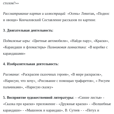
столом?»»
Рассматривание картин и иллюстраций:
«Осень» Левитан
,
«Поднос
и овощи» Кончаловский
Составление рассказов по картине.
3. Двигательная деятельность:
Подвижные игры:
«Цветные автомобили», «Найди пару», «Краски»,
«Карандаши и фломастеры»
Пальчиковая гимнастика:
«В коробке с
карандашами»
4. Изобразительная деятельность:
Рисование:
«Раскрасим сказочных героев»
,
«В мире раскрасок»
,
«Нарисую, что хочу»
,
«Рисование с помощью трафаретов»
,
« Рисуем
пальчиками»
,
«Нарисую сказку»
5. Восприятие художественной литературы:
- «Синие листья»
-
«Сказка про краски» приложение - «Дружные краски»
- «Волшебные
карандаши»
- «Мышонок и карандаш», В. Сутеев
- - «Петух и