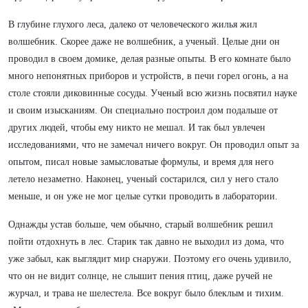
В глубине глухого леса, далеко от человеческого жилья жил
волшебник. Скорее даже не волшебник, а ученый. Целые дни он
проводил в своем домике, делая разные опыты. В его комнате было
много непонятных приборов и устройств, в печи горел огонь, а на
столе стояли диковинные сосуды. Ученый всю жизнь посвятил науке
и своим изысканиям. Он специально построил дом подальше от
других людей, чтобы ему никто не мешал. И так был увлечен
исследованиями, что не замечал ничего вокруг. Он проводил опыт за
опытом, писал новые замысловатые формулы, и время для него
летело незаметно. Наконец, ученый состарился, сил у него стало
меньше, и он уже не мог целые сутки проводить в лаборатории.
Однажды устав больше, чем обычно, старый волшебник решил
пойти отдохнуть в лес. Старик так давно не выходил из дома, что
уже забыл, как выглядит мир снаружи. Поэтому его очень удивило,
что он не видит солнце, не слышит пения птиц, даже ручей не
журчал, и трава не шелестела. Все вокруг было блеклым и тихим.