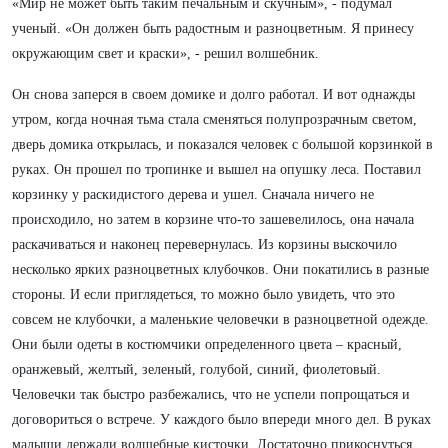
«Мир не может быть таким печальным и скучным», - подумал
ученый. «Он должен быть радостным и разноцветным. Я принесу
окружающим свет и краски», - решил волшебник.
Он снова заперся в своем домике и долго работал. И вот однажды
утром, когда ночная тьма стала сменяться полупрозрачным светом,
дверь домика открылась, и показался человек с большой корзинкой в
руках. Он прошел по тропинке и вышел на опушку леса. Поставил
корзинку у раскидистого дерева и ушел. Сначала ничего не
происходило, но затем в корзине что-то зашевелилось, она начала
раскачиваться и наконец перевернулась. Из корзины выскочило
несколько ярких разноцветных клубочков. Они покатились в разные
стороны. И если приглядеться, то можно было увидеть, что это
совсем не клубочки, а маленькие человечки в разноцветной одежде.
Они были одеты в костюмчики определенного цвета – красный,
оранжевый, желтый, зеленый, голубой, синий, фиолетовый.
Человечки так быстро разбежались, что не успели попрощаться и
договориться о встрече. У каждого было впереди много дел. В руках
малыши держали волшебные кисточки. Достаточно прикоснуться