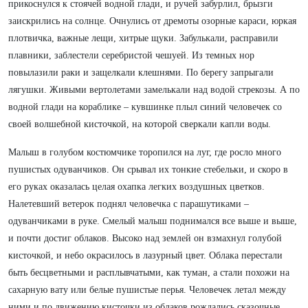
прикоснулся к стоячей водной глади, и ручей забурлил, брызги
заискрились на солнце. Очнулись от дремоты озорные караси, юркая
плотвичка, важные лещи, хитрые щуки. Забулькали, расправили
плавники, заблестели серебристой чешуей. Из темных нор
повылазили раки и защелкали клешнями. По берегу запрыгали
лягушки. Живыми вертолетами замелькали над водой стрекозы. А по
водной глади на кораблике – кувшинке плыл синий человечек со
своей волшебной кисточкой, на которой сверкали капли воды.
Малыш в голубом костюмчике торопился на луг, где росло много
пушистых одуванчиков. Он срывал их тонкие стебельки, и скоро в
его руках оказалась целая охапка легких воздушных цветков.
Налетевший ветерок поднял человечка с парашутиками –
одуванчиками в руке. Смелый малыш поднимался все выше и выше,
и почти достиг облаков. Высоко над землей он взмахнул голубой
кисточкой, и небо окрасилось в лазурный цвет. Облака перестали
быть бесцветными и расплывчатыми, как туман, а стали похожи на
сахарную вату или белые пушистые перья. Человечек летал между
ними и по движению кисточки из облаков рождались сказочные