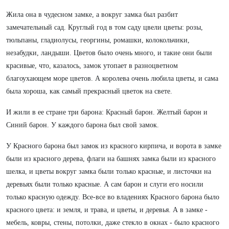
Жила она в чудесном замке, а вокруг замка был разбит
замечательный сад. Круглый год в том саду цвели цветы: розы,
тюльпаны, гладиолусы, георгины, ромашки, колокольчики,
незабудки, ландыши. Цветов было очень много, и такие они были
красивые, что, казалось, замок утопает в разноцветном
благоухающем море цветов. А королева очень любила цветы, и сама
была хороша, как самый прекрасный цветок на свете.
И жили в ее стране три барона: Красный барон. Желтый барон и
Синий барон. У каждого барона был свой замок.
У Красного барона был замок из красного кирпича, и ворота в замке
были из красного дерева, флаги на башнях замка были из красного
шелка, и цветы вокруг замка были только красные, и листочки на
деревьях были только красные. А сам барон и слуги его носили
только красную одежду. Все-все во владениях Красного барона было
красного цвета: и земля, и трава, и цветы, и деревья. А в замке -
мебель, ковры, стены, потолки, даже стекло в окнах - было красного