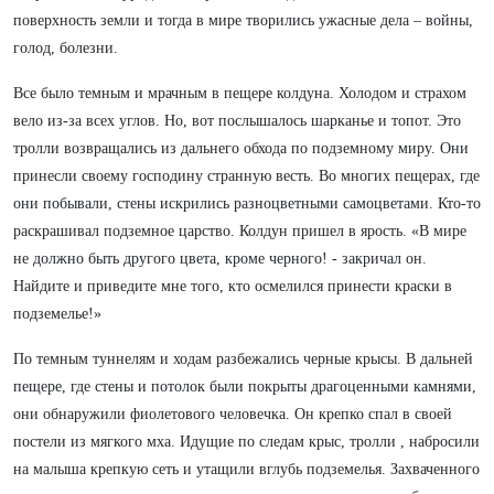
поверхность земли и тогда в мире творились ужасные дела – войны,
голод, болезни.
Все было темным и мрачным в пещере колдуна. Холодом и страхом
вело из-за всех углов. Но, вот послышалось шарканье и топот. Это
тролли возвращались из дальнего обхода по подземному миру. Они
принесли своему господину странную весть. Во многих пещерах, где
они побывали, стены искрились разноцветными самоцветами. Кто-то
раскрашивал подземное царство. Колдун пришел в ярость. «В мире
не должно быть другого цвета, кроме черного! - закричал он.
Найдите и приведите мне того, кто осмелился принести краски в
подземелье!»
По темным туннелям и ходам разбежались черные крысы. В дальней
пещере, где стены и потолок были покрыты драгоценными камнями,
они обнаружили фиолетового человечка. Он крепко спал в своей
постели из мягкого мха. Идущие по следам крыс, тролли , набросили
на малыша крепкую сеть и утащили вглубь подземелья. Захваченного