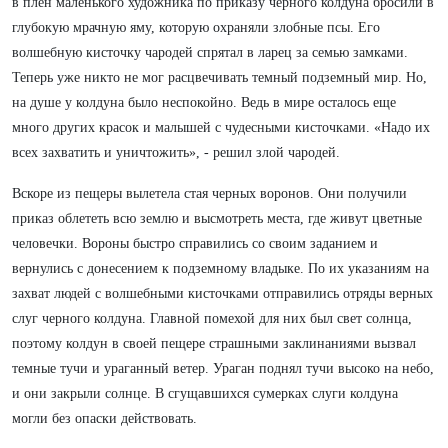
в плен маленького художника по приказу черного колдуна бросили в
глубокую мрачную яму, которую охраняли злобные псы. Его
волшебную кисточку чародей спрятал в ларец за семью замками.
Теперь уже никто не мог расцвечивать темный подземный мир. Но,
на душе у колдуна было неспокойно. Ведь в мире осталось еще
много других красок и малышей с чудесными кисточками. «Надо их
всех захватить и уничтожить», - решил злой чародей.
Вскоре из пещеры вылетела стая черных воронов. Они получили
приказ облететь всю землю и высмотреть места, где живут цветные
человечки. Вороны быстро справились со своим заданием и
вернулись с донесением к подземному владыке. По их указаниям на
захват людей с волшебными кисточками отправились отряды верных
слуг черного колдуна. Главной помехой для них был свет солнца,
поэтому колдун в своей пещере страшными заклинаниями вызвал
темные тучи и ураганный ветер. Ураган поднял тучи высоко на небо,
и они закрыли солнце. В сгущавшихся сумерках слуги колдуна
могли без опаски действовать.