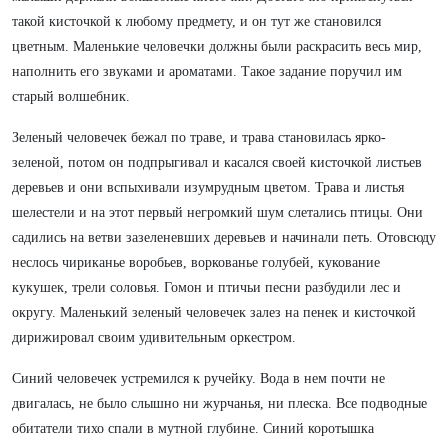
такой кисточкой к любому предмету, и он тут же становился
цветным. Маленькие человечки должны были раскрасить весь мир,
наполнить его звуками и ароматами. Такое задание поручил им
старый волшебник.
Зеленый человечек бежал по траве, и трава становилась ярко-
зеленой, потом он подпрыгивал и касался своей кисточкой листьев
деревьев и они вспыхивали изумрудным цветом. Трава и листья
шелестели и на этот первый негромкий шум слетались птицы. Они
садились на ветви зазеленевших деревьев и начинали петь. Отовсюду
неслось чириканье воробьев, воркованье голубей, кукование
кукушек, трели соловья. Гомон и птичьи песни разбудили лес и
округу. Маленький зеленый человечек залез на пенек и кисточкой
дирижировал своим удивительным оркестром.
Синий человечек устремился к ручейку. Вода в нем почти не
двигалась, не было слышно ни журчанья, ни плеска. Все подводные
обитатели тихо спали в мутной глубине. Синий коротышка