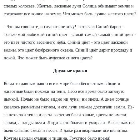
спелых колосьев. Желтые, ласковые лучи Солнца обнимают землю и
согревают все живое на земле. Что может быть лучше желтого цвета?
- Что вы говорите, и слушать не хочу! - отвечал Синий барон. -
Только мой любимый синий цвет - самый-самый-самый синий цвет -
это цвет чистого весеннего неба. Синий цвет - это цвет ласковой
волны, это цвет безбрежного океана. Синий цвет дарит прохладу и
покой. Что может быть чудеснее синего цвета?
Дружные краски
Когда-то давным-давно все в мире было бесцветным. Люди и
животные были похожи на тени. Небо все время было затянуто
дымкой. Ночью не было видно ни луны, ни звезд. А днем солнце
казалось размытым пятном, и его лучи еле-еле достигали земли. Из-
за нехватки тепла и света растения были хилые, цветы не имели
запаха, а плоды вкуса. Люди часто болели и умирали. В селеньях не
было слышно смеха и песен. И даже разговаривали все шепотом.
Кругом царили сумрак и тишина. Грустное было время!