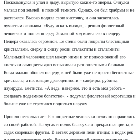
Поскользнулся и упал в дыру, вырытую каким-то зверем. Очнулся
малыш под землей, в полной темноте. Однако, он был храбрым и не
растерялся. Высоко поднял свою кисточку, и она засветилась
лучистым огоньком. «Буду искать выход», - решил фиолетовый
человечек и пошел вперед. Земляной ход вывел его в пещеру.
Пещера оказалась огромной. Ее стены были покрыты блестящими
кристаллами, сверху и снизу росли сталактиты и сталагмиты.
Маленький человечек шел между ними и от прикосновений его
кисточки самоцветы ярко вспыхивали разноцветными бликами.
Когда малыш обошел пещеру, в ней были уже не просто бесцветные
кристаллы, а настоящие драгоценности – сапфиры, рубины,
изумруды, аметисты. «А ведь, наверное, это и есть моя работа –
создавать подземное богатство», - подумал фиолетовый коротышка и
больше уже не стремился подняться наружу.
Прошло несколько лет. Разноцветные человечки отлично справились
со своей работой. На лугах и полях благоухали прекрасные цветы, в
садах созревали фрукты. В ветвях деревьев пели птицы; в водах рек