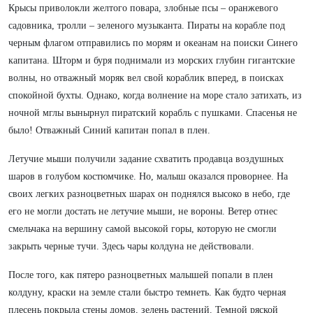
Крысы приволокли желтого повара, злобные псы – оранжевого
садовника, тролли – зеленого музыканта. Пираты на корабле под
черным флагом отправились по морям и океанам на поиски Синего
капитана. Шторм и буря поднимали из морских глубин гигантские
волны, но отважный моряк вел свой кораблик вперед, в поисках
спокойной бухты. Однако, когда волнение на море стало затихать, из
ночной мглы вынырнул пиратский корабль с пушками. Спасенья не
было! Отважный Синий капитан попал в плен.
Летучие мыши получили задание схватить продавца воздушных
шаров в голубом костюмчике. Но, малыш оказался проворнее. На
своих легких разноцветных шарах он поднялся высоко в небо, где
его не могли достать не летучие мыши, не вороны. Ветер отнес
смельчака на вершину самой высокой горы, которую не смогли
закрыть черные тучи. Здесь чары колдуна не действовали.
После того, как пятеро разноцветных малышей попали в плен
колдуну, краски на земле стали быстро темнеть. Как будто черная
плесень покрыла стены домов, зелень растений. Темной ряской