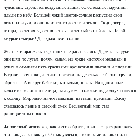
чудовища, строились воздушные замки, белоснежные парусники
плыли по небу. Большой яркий цветок-солнце распустил свои
лепестки-лучи, и они наконец-то достигли земли. Люди, звери,
птицы, растения радостно встречали теплый ясный день. Долой
хмурые сумерки! Да здравствует солнце!
Желтый и оранжевый братишки не расставались. Держась за руки,
они шли по лугам, полям, садам. Их яркие кисточки мелькали в
руках и отмечали путь красивыми ароматными цветами и плодами.
В траве – ромашки, лютики, ноготки; на деревьях – яблоки, груши,
абрикосы. А вокруг бабочки, мотыльки, пчелы. На одном поле
колосится золотая пшеница, на другом – головки подсолнуха тянутся
к солнцу. Мир наполнился запахами, цветами, красками! Всюду
слышалось пение и детский смех. Бесцветный мир стал
разноцветным и ожил.
Фиолетовый человечек, как и его собратья, принялся раскрашивать,
что попадалось вокруг. Он так увлекся, что не заметил опасность.