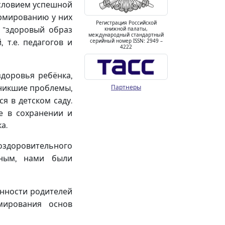
словием успешной
рмированию у них
Регистрация Российской
здоровый образ
книжной палаты,
"
международный стандартный
й
т
е
педагогов и
серийный номер ISSN: 2949 –
,
.
.
4222
здоровья ребёнка
,
зникшие проблемы
Партнеры
,
я в детском саду
.
е в сохранении и
ка
.
оздоровительного
вным
нами были
,
нности родителей
мирования основ