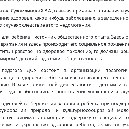
казал Сухомлинский В
А
главная причина отставания в у
.
.,
яние здоровья
какое
нибудь заболевание
а замедленн
,
-
,
х случаях следствие этого недомогания
.
 для ребёнка
источник общественного опыта
Здесь 
-
.
одражания и здесь происходит его социальное рождени
тить нравственно здоровое поколение
то должны реш
,
 миром
детский сад
семья
общественность
":
,
,
.
 педагога ДОУ состоит в организации педагогич
гающего здоровье ребёнка и воспитывающего ценнос
овью
В ходе совместной деятельности с детьми и в 
.
й
педагог обеспечивает восхождение дошкольника к ку
,
родителей в сбережении здоровья ребёнка при поддер
руировании природо
и культурносообразной мод
-
ности принимать помощь и поддержку от специалисто
нения и укрепления здоровья ребёнка
активном уч
,