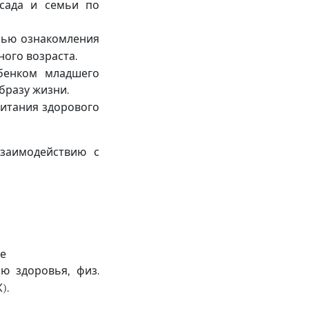
 сада и семьи по
лью ознакомления
ного возраста
.
бенком младшего
бразу жизни
.
итания здорового
взаимодействию с
ме
ню здоровья
физ
,
.
Ж
).