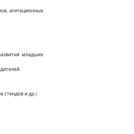
нов
агитационных
,
развития младших
одителей
.
 стендов и др
.)