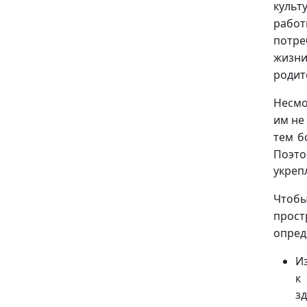
культ
работ
потре
жизн
родит
Несмо
им не
тем б
Поэто
укреп
Чтоб
прост
опред
И
к
з