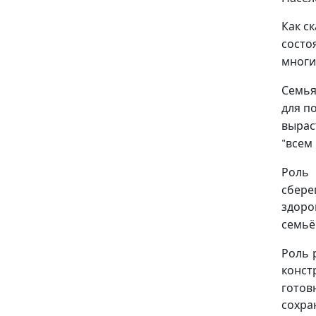
Как с
состо
многи
Семья
для п
вырас
всем
"
Роль
сбере
здор
семьё
Роль 
конст
готов
сохра