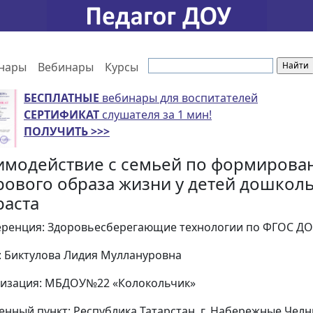
нары
Вебинары
Курсы
БЕСПЛАТНЫЕ
вебинары для воспитателей
СЕРТИФИКАТ
слушателя за 1 мин!
ПОЛУЧИТЬ >>>
имодействие с семьей по формирова
рового образа жизни у детей дошкол
раста
ренция: Здоровьесберегающие технологии по ФГОС ДО
: Биктулова Лидия Муллануровна
изация: МБДОУ№22 «Колокольчик»
енный пункт: Республика Татарстан, г. Набережные Чел