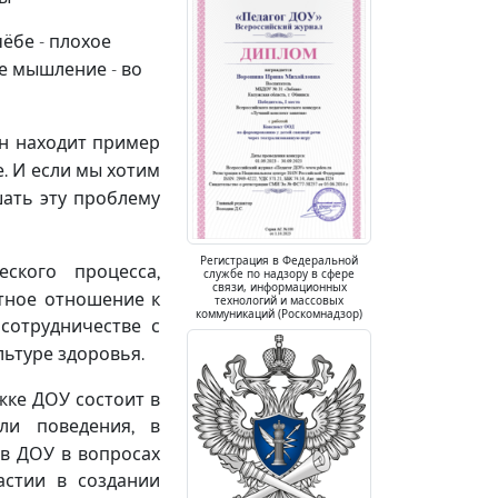
чёбе
плохое
-
ое мышление
во
-
он находит пример
е
И если мы хотим
.
ать эту проблему
Регистрация в Федеральной
еского процесса
,
службе по надзору в сфере
связи, информационных
тное отношение к
технологий и массовых
коммуникаций (Роскомнадзор)
сотрудничестве с
льтуре здоровья
.
жке ДОУ состоит в
ели поведения
в
,
в ДОУ в вопросах
астии в создании