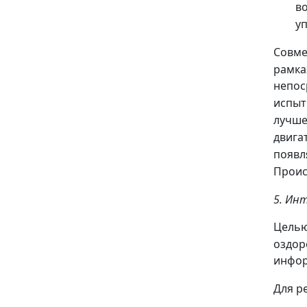
в
у
Совме
рамка
непос
испыт
лучше
двига
появ
Проис
5. Ин
Целью
оздо
инфор
Для р