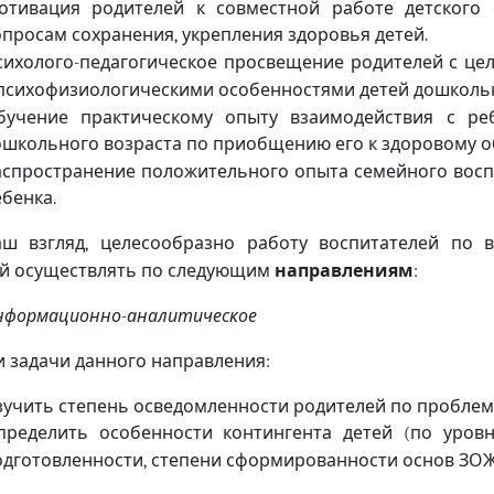
отивация родителей к совместной работе детского
опросам сохранения
укрепления здоровья детей
,
.
сихолого
педагогическое просвещение родителей с це
-
 психофизиологическими особенностями детей дошколь
бучение практическому опыту взаимодействия с ре
ошкольного возраста по приобщению его к здоровому о
аспространение положительного опыта семейного восп
ебенка
.
ш взгляд
целесообразно работу воспитателей по 
,
й осуществлять по следующим
направлениям
:
нформационно
аналитическое
-
и задачи данного направления
:
зучить степень осведомленности родителей по пробле
​​​​Определить особенности контингента детей
по уров
(
одготовленности
степени сформированности основ ЗО
,