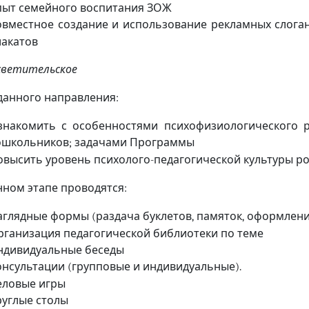
пыт семейного воспитания ЗОЖ
овместное создание и использование рекламных слога
лакатов
светительское
данного направления
:
знакомить с особенностями психофизиологического 
ошкольников
задачами Программы
;
овысить уровень психолого
педагогической культуры р
-
нном этапе проводятся
:
аглядные формы
раздача буклетов
памяток
оформление
(
,
,
рганизация педагогической библиотеки по теме
ндивидуальные беседы
онсультации
групповые и индивидуальные
(
).
еловые игры
руглые столы