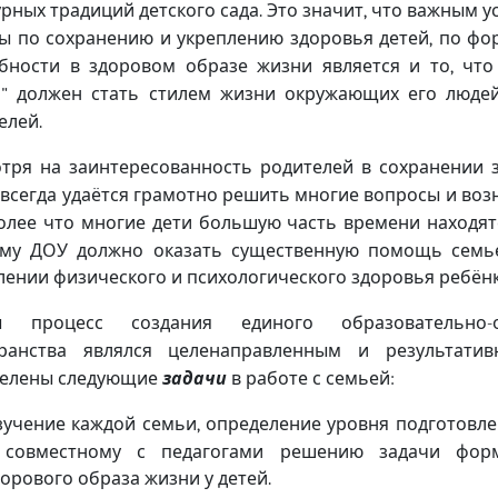
урных традиций детского сада
Это значит
что важным у
.
,
ы по сохранению и укреплению здоровья детей
по фо
,
бности в здоровом образе жизни является и то
что
,
и
должен стать стилем жизни окружающих его люде
"
елей
.
тря на заинтересованность родителей в сохранении 
 всегда удаётся грамотно решить многие вопросы и во
олее что многие дети большую часть времени находятс
му ДОУ должно оказать существенную помощь семь
лении физического и психологического здоровья ребён
ы процесс создания единого образовательно
-
ранства являлся целенаправленным и результати
елены следующие
задачи
в работе с семьей
:
зучение каждой семьи
определение уровня подготовле
,
 совместному с педагогами решению задачи фор
дорового образа жизни у детей
.