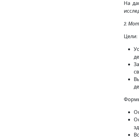
На да
иссле
Мот
2.
Цели
:
У
д
З
с
В
д
Формы
О
О
з
В