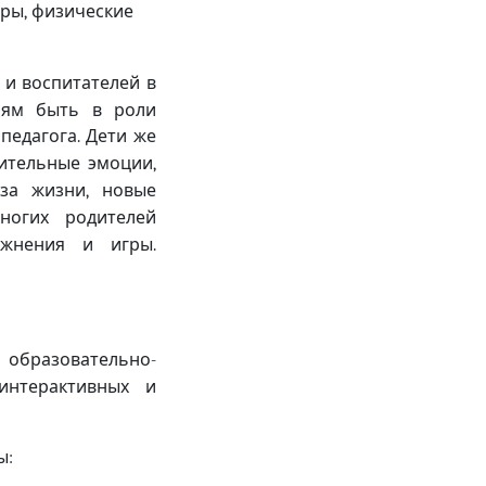
гры
физические
,
 и воспитателей в
елям быть в роли
 педагога
Дети же
.
ительные эмоции
,
аза жизни
новые
,
ногих родителей
ажнения и игры
.
й образовательно
-
интерактивных и
ы
: