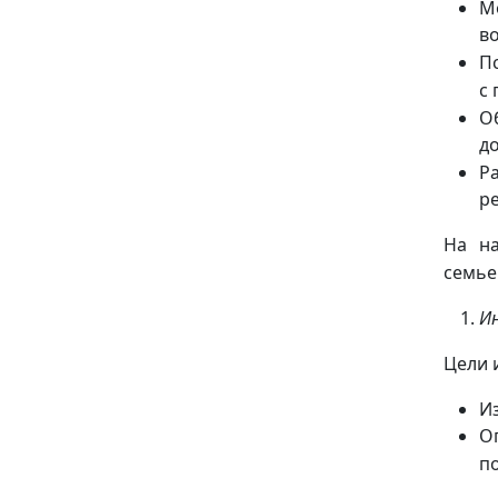
М
в
П
с
О
д
Р
р
На на
семье
И
Цели 
И
​​
п