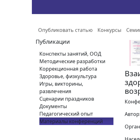
Опубликовать статью
Конкурсы
Семи
Публикации
Конспекты занятий, ООД
Методические разработки
Коррекционная работа
Вза
Здоровье, физкультура
здо
Игры, викторины,
воз
развлечения
Сценарии праздников
Конфе
Документы
Педагогический опыт
Автор
Материалы конференций
Орган
Насел