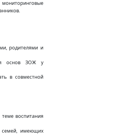
мониторинговые
,
танников
.
ями
родителями и
,
ия основ ЗОЖ у
ать в совместной
о теме воспитания
 семей
имеющих
,