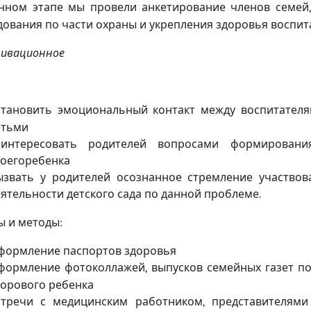
нном этапе мы провели анкетирование членов семей
дования по части охраны и укрепления здоровья воспи
ивационное
становить эмоциональный контакт между воспитател
етьми
аинтересовать родителей вопросами формирован
воегоребенка
ызвать у родителей осознанное стремление участвов
еятельности детского сада по данной проблеме
.
 и методы
:
формление паспортов здоровья
формление фотоколлажей
выпусков семейных газет п
,
дорового ребенка
стречи с медицинским работником
представителями
,