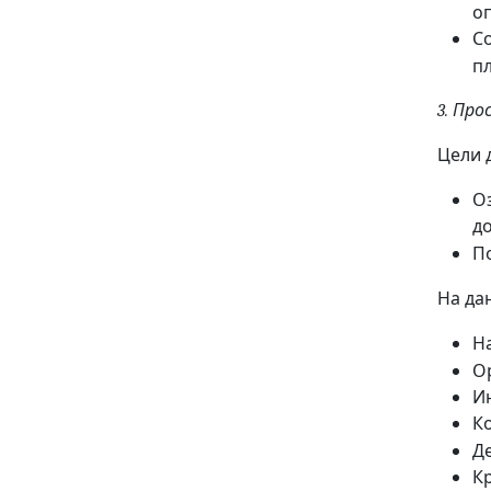
о
С
п
Про
3.
Цели 
О
д
П
На да
Н
О
И
К
Д
К