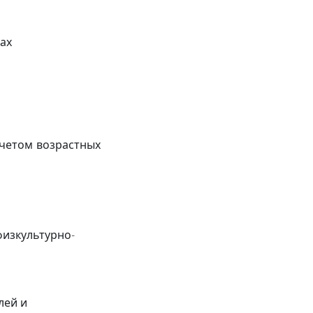
ах
учетом возрастных
физкультурно
-
лей и