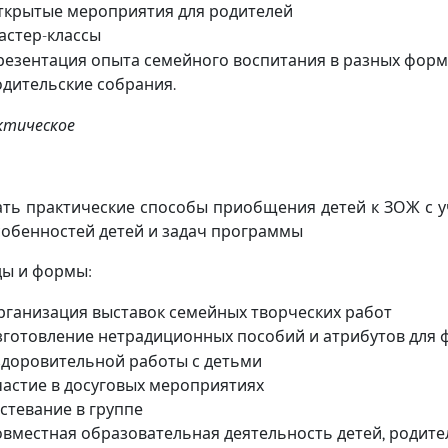
ткрытые мероприятия для родителей
астер
классы
-
резентация опыта семейного воспитания в разных форм
одительские собрания
.
ктическое
ать практические способы приобщения детей к ЗОЖ с 
собенностей детей и задач программы
ы и формы
:
рганизация выставок семейных творческих работ
зготовление нетрадиционных пособий и атрибутов для 
здоровительной работы с детьми
частие в досуговых мероприятиях
стевание в группе
овместная образовательная деятельность детей
родите
,