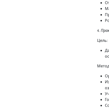
О
М
П
Р
Пра
4.
Цель
:
Д
о
Метод
О
И
о
У
Го
С