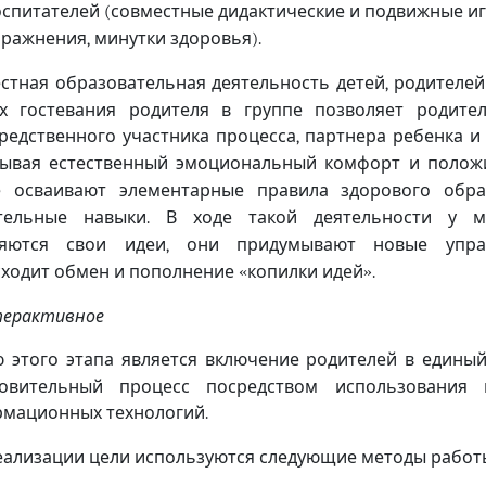
оспитателей
совместные дидактические и подвижные и
(
пражнения
минутки здоровья
,
).
стная образовательная деятельность детей
родителей
,
х гостевания родителя в группе позволяет родит
редственного участника процесса
партнера ребенка и
,
ывая естественный эмоциональный комфорт и полож
 осваивают элементарные правила здорового обр
тельные навыки
В ходе такой деятельности у м
.
ляются свои идеи
они придумывают новые упр
,
ходит обмен и пополнение
копилки идей
«
»
.
терактивное
 этого этапа является включение родителей в едины
ровительный процесс посредством использования 
мационных технологий
.
еализации цели используются следующие методы работ