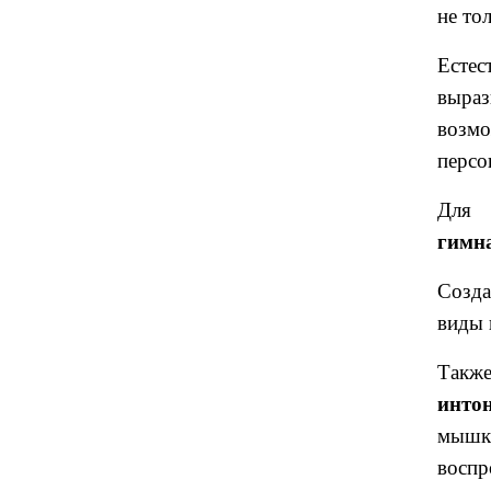
не то
Естес
выраз
возмо
персо
Для 
гимн
Созда
виды 
Такж
инто
мышка
воспр