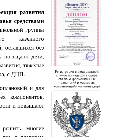
екция развития
овья средствами
ошкольной группы
ого казенного
, оставшихся без
у посещают дети,
азвития, тяжёлые
Регистрация в Федеральной
ра, с ДЦП.
службе по надзору в сфере
связи, информационных
технологий и массовых
коммуникаций (Роскомнадзор)
гоплановый и для
ех компонентов,
ности и повышают
е решить многие