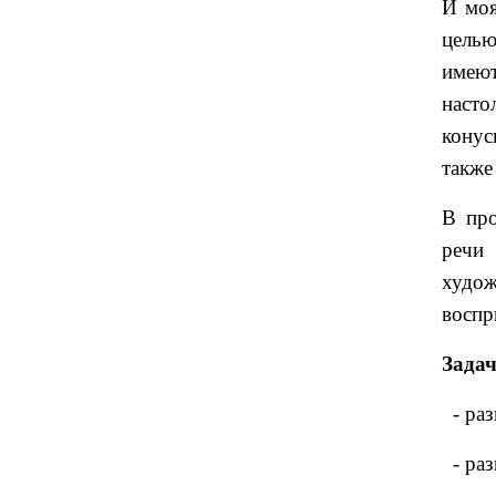
И моя
целью
имею
насто
конус
также
В про
речи 
худо
воспр
Зада
- раз
- раз