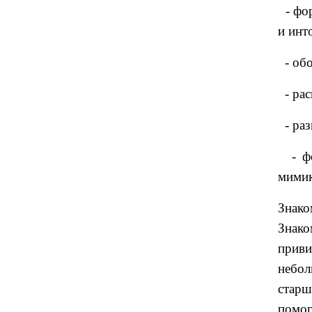
- фор
и инт
- обо
- рас
- раз
- фо
мимик
Знако
Знако
приви
небо
стар
помо