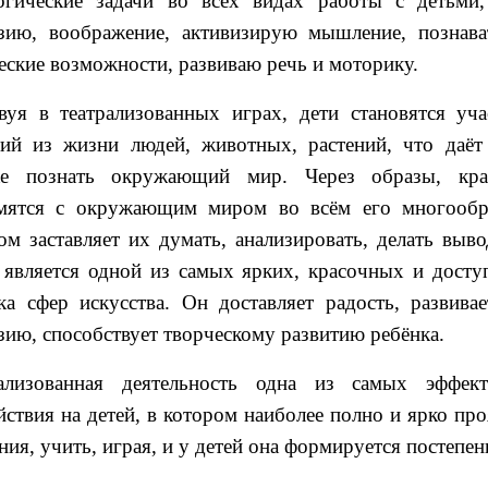
огические задачи во всех видах работы с детьми
зию, воображение, активизирую мышление, познава
еские возможности, развиваю речь и моторику.
вуя в театрализованных играх, дети становятся уч
ий из жизни людей, животных, растений, что даё
же познать окружающий мир. Через образы, кра
мятся с окружающим миром во всём его многообра
ом заставляет их думать, анализировать, делать выв
 является одной из самых ярких, красочных и дост
ка сфер искусства. Он доставляет радость, развива
зию, способствует творческому развитию ребёнка.
рализованная деятельность одна из самых эффек
йствия на детей, в котором наиболее полно и ярко пр
ния, учить, играя, и у детей она формируется постепен