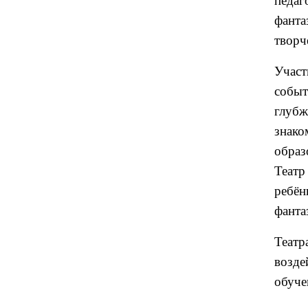
педаг
фанта
творч
Участ
событ
глуб
знако
образ
Театр
ребён
фанта
Теат
возде
обуче