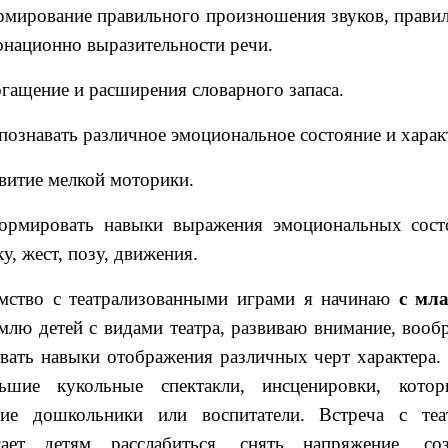
мирование правильного произношения звуков, правил
онационно выразительности речи.
гащение и расширения словарного запаса.
познавать различное эмоциональное состояние и характ
витие мелкой моторики.
рмировать навыки выражения эмоциональных состо
у, жест, позу, движения.
мство с театрализованными играми я начинаю
с мл
млю детей с видами театра, развиваю внимание, вооб
вать навыки отображения различных черт характера
льшие кукольные спектакли, инсценировки, кото
шие дошкольники или воспитатели. Встреча с теа
гает детям расслабиться, снять напряжение, со