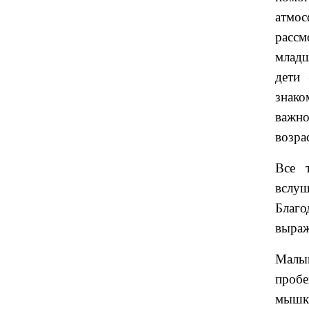
атмо
рассм
младш
дети 
знако
важно
возра
Все 
вслуш
Благо
выраж
Малы
пробе
мышка