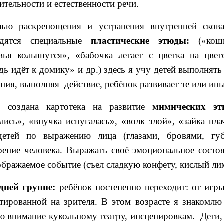
ительности и естественности речи.
лью раскрепощения и устранения внутренней сков
одятся специальные
пластические этюды:
(«кошк
вья колышутся», «бабочка летает с цветка на цве
дь идёт к домику» и др.) здесь я учу детей выполнят
ния, выполняя действие, ребёнок развивает те или и
е создана картотека на развитие
мимических эт
лись», «внучка испугалась», «волк злой», «зайка плач
детей по выражению лица (глазами, бровями, губ
оение человека. Выражать своё эмоциональное состо
ображаемое событие (съел сладкую конфету, кислый лим
дней группе:
ребёнок постепенно переходит: от игры
тированной на зрителя. В этом возрасте я знакомлю
ю внимание кукольному театру, инсценировкам. Дети,