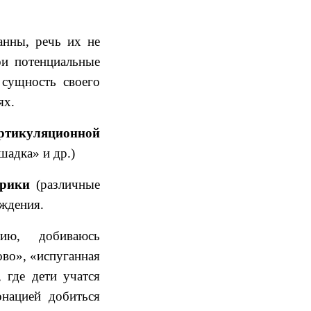
анны, речь их не
ои потенциальные
 сущность своего
ях.
ртикуляционной
шадка» и др.)
орики
(различные
ождения.
ию, добиваюсь
ово», «испуганная
 где дети учатся
онацией добиться