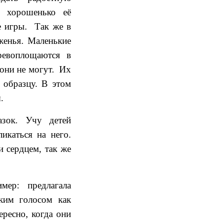
 хорошенько её
е игры. Так же в
женья. Маленькие
ревоплощаются в
они не могут. Их
 образцу. В этом
.
азок. Учу детей
икаться на него.
и сердцем, так же
мер: предлагала
ким голосом как
ресно, когда они