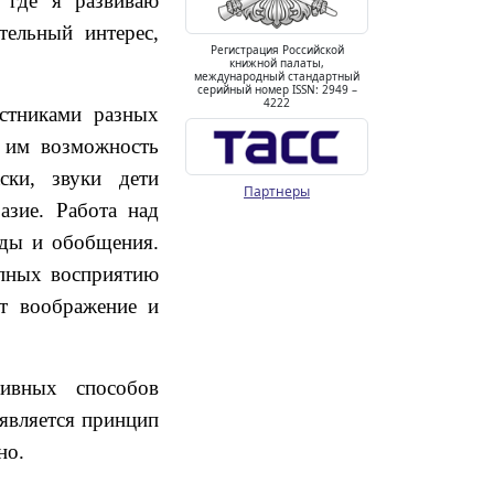
, где я развиваю
тельный интерес,
Регистрация Российской
книжной палаты,
международный стандартный
серийный номер ISSN: 2949 –
4222
астниками разных
т им возможность
ски, звуки дети
Партнеры
зие. Работа над
оды и обобщения.
упных восприятию
ет воображение и
тивных способов
оявляется принцип
но.