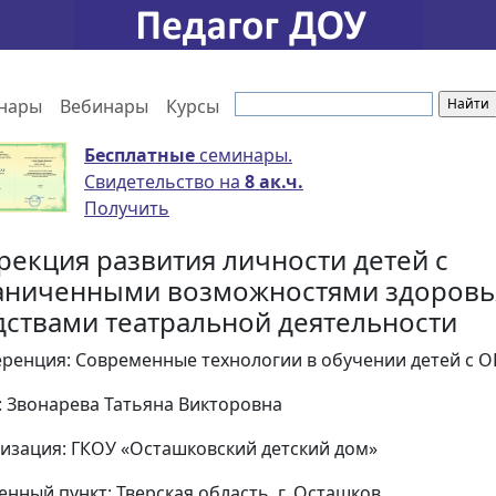
нары
Вебинары
Курсы
Бесплатные
семинары.
Свидетельство на
8 ак.ч.
Получить
рекция развития личности детей с
аниченными возможностями здоровь
дствами театральной деятельности
ренция: Современные технологии в обучении детей с О
: Звонарева Татьяна Викторовна
изация: ГКОУ «Осташковский детский дом»
енный пункт: Тверская область, г. Осташков