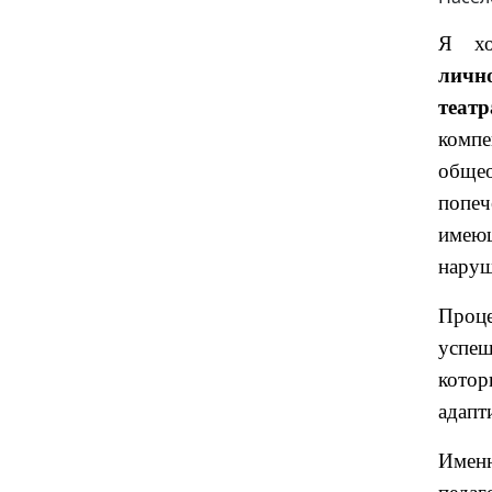
Я хо
личн
театр
комп
общео
попеч
имеющ
наруш
Проце
успе
котор
адапт
Имен