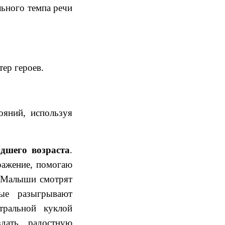
ьного темпа речи
ер героев.
яний, используя
адшего возраста
.
ражение, помогаю
. Малыши смотрят
рые разыгрывают
тральной куклой
здать радостную