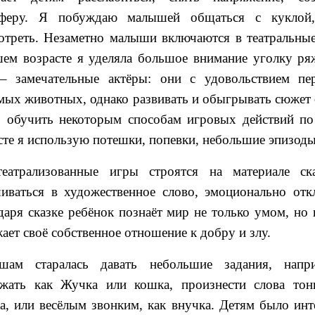
сферу. Я побуждаю малышей общаться с куклой,
отреть. Незаметно малыши включаются в театральны
ем возрасте я уделяла большое внимание уголку ря
– замечательные актёры: они с удовольствием пе
мых животных, однако развивать и обыгрывать сюжет 
 обучить некоторым способам игровых действий по
сте я использую потешки, попевки, небольшие эпизоды
театрализованные игры строятся на материале ск
иваться в художественное слово, эмоционально откл
даря сказке ребёнок познаёт мир не только умом, но 
ает своё собственное отношение к добру и злу.
шам старалась давать небольшие задания, напри
жать как Жучка или кошка, произнести слова тон
, или весёлым звонким, как внучка. Детям было инте