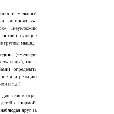
анности малышей
а осторожная»,
ток», «неуклюжий
ь соответствующие
ные группы мышц.
юдов:
(«медведи
ет» и др.), где я
ами) определять
яние или реакцию
он и т.д.)
 для себя к игре,
 детей с ширмой,
 наблюдая друг за