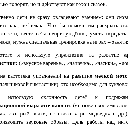
лько говорят, но и действуют как герои сказок.
твенно дети не сразу овладевают умением: они сков
ительна, небрежна. Что бы помочь им раскрыть св
жности, вести себя непринуждённо, уметь передать
нажа, нужна специальная тренировка на играх – заняти
этого я использую упражнения на развитие
а
астики:
(«вкусное варенье», «чашечка», «часики», «ло
на картотека упражнений на развитие
мелкой мот
пальчиковой гимнастики), это необходимо для куклов
е использую склонность детей к подражан
национной выразительности:
(«назови своё имя ласк
», «хитрый волк», по сказке «три медведя» и др.),
оизводить звуковые образы. Цель работы над инт