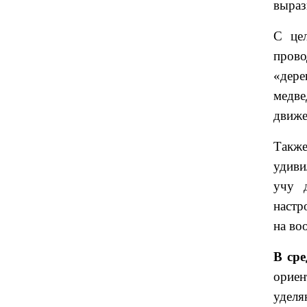
выраз
С це
пров
«дере
медве
движе
Такж
удиви
учу 
настр
на во
В сре
ориен
уделя