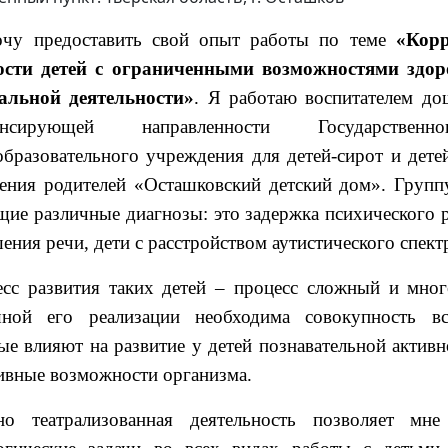
чу предоставить свой опыт работы по теме
«Корр
ости детей с ограниченными возможностями здор
альной деятельности»
. Я работаю воспитателем д
енсирующей направленности Государственн
бразовательного учреждения для детей-сирот и детей
ения родителей «Осташковский детский дом». Групп
ие различные диагнозы: это задержка психического р
ения речи, дети с расстройством аутистического спект
сс развития таких детей – процесс сложный и мно
шной его реализации необходима совокупность вс
ые влияют на развитие у детей познавательной актив
ивные возможности организма.
но театрализованная деятельность позволяет мн