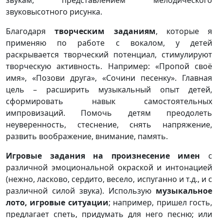
звукам, представлением мелодического
звуковысотного рисунка.
Благодаря
творческим заданиям
, которые я
применяю по работе с вокалом, у детей
раскрывается творческий потенциал, стимулируют
творческую активность. Например: «Пропой своё
имя», «Позови друга», «Сочини песенку». Главная
цель – расширить музыкальный опыт детей,
сформировать навык самостоятельных
импровизаций. Помочь детям преодолеть
неуверенность, стеснение, снять напряжение,
развить воображение, внимание, память.
Игровые задания на произнесение имен
с
различной эмоциональной окраской и интонацией
(нежно, ласково, сердито, весело, испуганно и т.д., и с
различной силой звука). Использую
музыкальное
лото, игровые ситуации
; например, пришел гость,
предлагает спеть, придумать для него песню; или