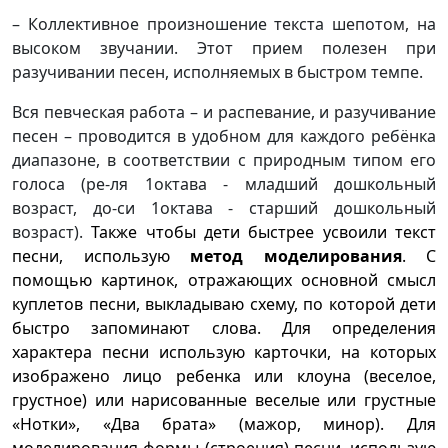
– Коллективное произношение текста шепотом, на
высоком звучании. Этот прием полезен при
разучивании песен, исполняемых в быстром темпе.
Вся певческая работа – и распевание, и разучивание
песен – проводится в удобном для каждого ребёнка
диапазоне, в соответствии с природным типом его
голоса (ре-ля 1октава - младший дошкольный
возраст, до-си 1октава - старший дошкольный
возраст).
Также чтобы дети быстрее усвоили текст
песни, использую
метод моделирования
. С
помощью картинок, отражающих основной смысл
куплетов песни, выкладываю схему, по которой дети
быстро запоминают слова. Для определения
характера песни использую карточки, на которых
изображено лицо ребенка или клоуна (веселое,
грустное) или нарисованные веселые или грустные
«Нотки», «Два брата» (мажор, минор). Для