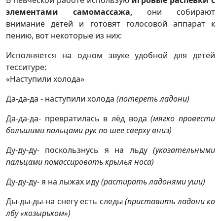
В певческой работе использую
игровые распевки с
элементами самомассажа,
они собирают
внимание детей и готовят голосовой аппарат к
пению, вот некоторые из них:
Исполняется на одном звуке удобной для детей
тесситуре:
«Наступили холода»
Да-да-да - наступили холода
(потереть ладони)
Да-да-да- превратилась в лёд вода
(мягко провести
большими пальцами рук по шее сверху вниз)
Ду-ду-ду- поскользнусь я на льду
(указательными
пальцами помассировать крылья носа)
Ду-ду-ду- я на лыжах иду
(растирать ладонями уши)
Ды-ды-ды-на снегу есть следы
(приставить ладони ко
лбу «козырьком»)