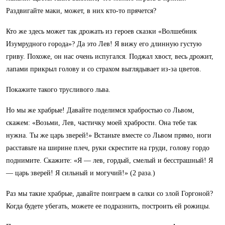
Раздвигайте маки, может, в них кто-то прячется?
Кто же здесь может так дрожать из героев сказки «Волшебник
Изумрудного города»? Да это Лев! Я вижу его длинную густую
гриву. Похоже, он нас очень испугался. Поджал хвост, весь дрожит,
лапами прикрыл голову и со страхом выглядывает из-за цветов.
Покажите такого трусливого льва.
Но мы же храбрые! Давайте поделимся храбростью со Львом,
скажем: «Возьми, Лев, частичку моей храбрости. Она тебе так
нужна. Ты же царь зверей!» Встаньте вместе со Львом прямо, ноги
расставьте на ширине плеч, руки скрестите на груди, голову гордо
поднимите. Скажите: «Я — лев, гордый, смелый и бесстрашный! Я
— царь зверей! Я сильный и могучий!» (2 раза.)
Раз мы такие храбрые, давайте поиграем в салки со злой Горгоной?
Когда будете убегать, можете ее подразнить, построить ей рожицы.