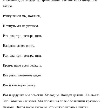
вставайте друг за другом, крепко обхватите впереди стоящего за
талию.
Репку тянем мы, потянем,
И тянуть мы не устанем.
Раз, два, три, четыре, пять,
Напряглися все опять.
Раз, два, три, четыре, пять,
Крепче надо всем держать.
Все равно поможем дедке.
Вот и вытянули репку.
Вот и дедушке мы помогли. Молодцы! Пойдем дальше. Ав-ав-ав!
Это Тотошка нас зовет. Мы попали на поле с большими красными
маками. Цветы такие высокие, что можно играть в прятки.