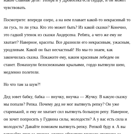
Какие славные дети! Теперь и у Дровосека есть сердце, и он может
чувствовать.
Посмотрите: впереди озеро, а на нем плавает какой-то некрасивый то
ли гусь, то ли утка. Кто это может быть? Из какой сказки? Конечно,
это гадкий утенок из сказки Андерсена. Ребята, а чего же ему не
хватает? Наверное, красоты. Все дразнили его некрасивым, ужасным,
уродливым. Какой он был несчастный! Но мы-то знаем, как
закончилась сказка. Покажите ему, каким красивым лебедем он
станет. Взмахнули белоснежными крыльями, гордо вытянули шею,
медленно полетели.
Но что там за шум?!
Дед зовет бабку, бабка — внучку, внучка — Жучку. В какую сказку
мы попали? Репка. Почему дед не мог вытянуть репку? Он уже
старенький, и ему не хватает сил вытянуть большую репу. Наверное,
он хочет попросить у Гудвина силы, молодости? А у вас есть сила и
молодость? Давайте поможем вытянуть репку. Репкой буду я. А вы