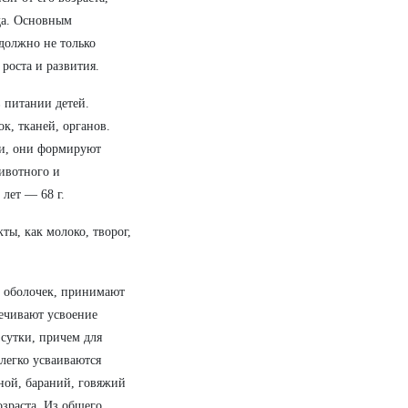
да. Основным
должно не только
роста и развития.
 питании детей.
к, тканей, органов.
ви, они формируют
ивотного и
 лет — 68 г.
ы, как молоко, творог,
х оболочек, принимают
печивают усвоение
сутки, причем для
легко усваиваются
ной, бараний, говяжий
озраста. Из общего