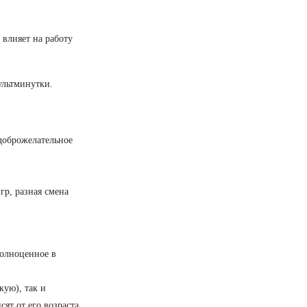
влияет на работу
ультминутки.
доброжелательное
р, разная смена
полноценное в
кую), так и
ят от его возраста,