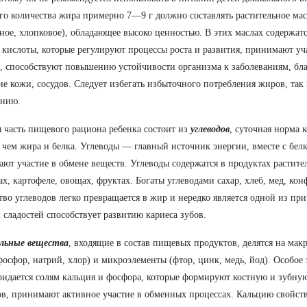
го количества жира примерно 7—9 г должно составлять растительное мас
ное, хлопковое), обладающее высоко ценностью. В этих маслах содержа
кислоты, которые регулируют процессы роста и развития, принимают уч
, способствуют повышению устойчивости организма к заболеваниям, бл
ие кожи, сосудов. Следует избегать избыточного потребления жиров, так
ению.
 часть пищевого рациона ребенка состоит из
углеводов
, суточная норма к
 чем жира и белка. Углеводы — главный источник энергии, вместе с бе
ют участие в обмене веществ. Углеводы содержатся в продуктах растит
х, картофеле, овощах, фруктах. Богаты углеводами сахар, хлеб, мед, ко
тво углеводов легко превращается в жир и нередко является одной из пр
 сладостей способствует развитию кариеса зубов.
льные вещества
, входящие в состав пищевых продуктов, делятся на мак
фосфор, натрий, хлор) и микроэлементы (фтор, цинк, медь, йод). Особое
ридается солям кальция и фосфора, которые формируют костную и зубную 
в, принимают активное участие в обменных процессах. Кальцию свойст