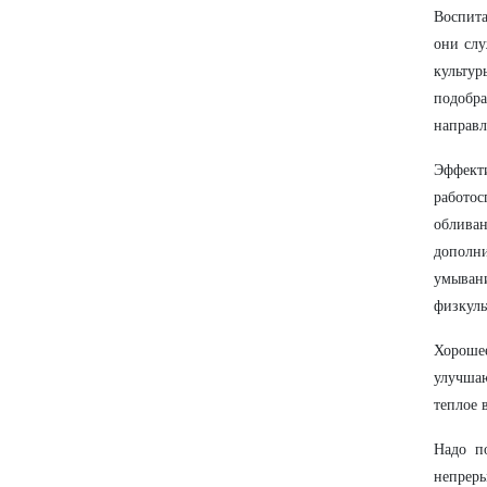
Воспита
они слу
культур
подобр
направл
Эффект
работос
облива
дополн
умыван
физкуль
Хорошее
улучша
теплое 
Надо п
непрер