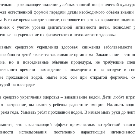
тельно - развивающее значение учебных занятий по физической культуре
жат естественной формой передачи детям необходимого объёма знаний
ы. В то же время каждое занятие, состоящее из разных вариантов подви
анных с учетом уровня двигательной активности детей, позволяет 
енные на укрепление их физического и психического здоровья.
ивным средством укрепления здоровья, снижения заболеваемост
пособности детей является закаливание организма. Закаливание – это н
ние, но и повседневные обычные процедуры, не требующие спец
ительного времени: нахождение в помещении и на воздухе в соо
ие прохладной водой, мытье ног, сон при открытой форточке, ок
турой на площадке.
 средство укрепления здоровья – закаливание водой. Дети любят играт
ют настроение, вызывают у ребенка радостные эмоции. Начинать вод
время года. Умывать ребят прохладной водой. В начале мыть руки до локт
омнить, что закаливающий эффект применяемых воздействий зависит
ывности использования, постепенно нарастающей интенсивно