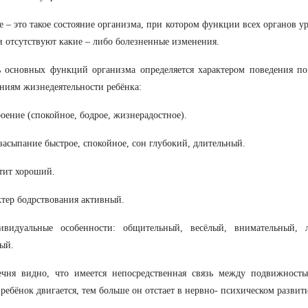
е – это такое состояние организма, при котором функции всех органов 
и отсутствуют какие – либо болезненные изменения.
ь основных функций организма определяется характером поведения 
ниям жизнедеятельности ребёнка:
роение (спокойное, бодрое, жизнерадостное).
 засыпание быстрое, спокойное, сон глубокий, длительный.
тит хороший.
ктер бодрствования активный.
ивидуальные особенности: общительный, весёлый, внимательный, л
ый.
ечня видно, что имеется непосредственная связь между подвижност
ребёнок двигается, тем больше он отстает в нервно- психическом развит