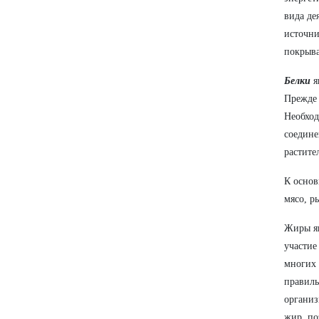
вида де
источни
покрыва
Белки
я
Прежде 
Необход
соедине
растите
К основ
мясо, р
Жиры яв
участие
многих 
правиль
организ
жир, по