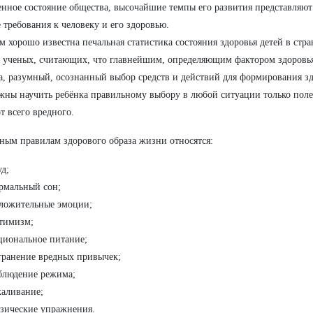
нное состояние общества, высочайшие темпы его развития представляют 
 требования к человеку и его здоровью.
м хорошо известна печальная статистика состояния здоровья детей в стр
ученых, считающих, что главнейшим, определяющим фактором здоровья
а, разумный, осознанный выбор средств и действий для формирования з
ны научить ребёнка правильному выбору в любой ситуации только полез
от всего вредного.
ным правилам здорового образа жизни относятся:
уд;
рмальный сон;
ложительные эмоции;
тимизм;
циональное питание;
транение вредных привычек;
блюдение режима;
каливание;
зические упражнения.