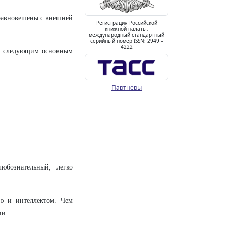
уравновешены с внешней
Регистрация Российской
книжной палаты,
международный стандартный
серийный номер ISSN: 2949 –
4222
по следующим основным
Партнеры
юбознательный, легко
ью и интеллектом. Чем
ии.