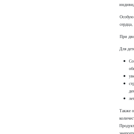
индивид
Особую 
сердца,
При дви
Для дет
Со
об
ув
ст
де
ле
Также о
количес
Продукт
энергет