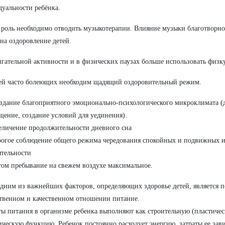
уальности ребёнка.
роль необходимо отводить музыкотерапии. Влияние музыки благотворно 
 на оздоровление детей.
гательной активности и в физических паузах больше использовать физк
ей часто болеющих необходим щадящий оздоровительный режим.
здание
благоприятного
эмоционально-психологического микроклимата (
щение, создание условий для уединения).
еличение продолжительности дневного сна
рогое соблюдение общего режима чередования спокойных и подвижных иг
ятельности
том пребывание на свежем воздухе максимальное.
дним из важнейших факторов, определяющих здоровье детей, является 
твенном и качественном отношении питание.
ы питания в организме ребенка выполняют как строительную (пластичес
ическую функцию. Ребенок постоянно расходует энергию, затраты ее завис