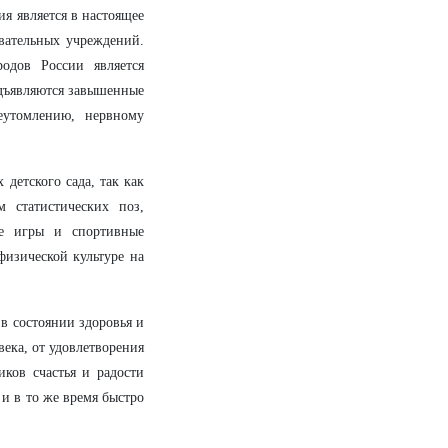
ия является в настоящее
вательных учреждений.
родов России является
едъявляются завышенные
еутомлению, нервному
детского сада, так как
м статистических поз,
ые игры и спортивные
физической культуре на
в состоянии здоровья и
ека, от удовлетворения
иков счастья и радости
 и в то же время быстро