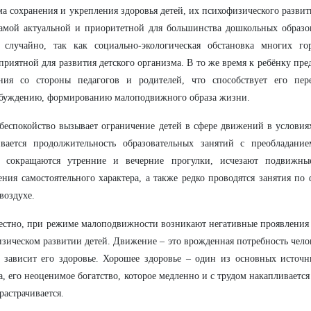
а сохранения и укрепления здоровья детей, их психофизического развит
амой актуальной и приоритетной для большинства дошкольных образо
 случайно, так как социально-экологическая обстановка многих го
приятной для развития детского организма. В то же время к ребёнку пр
ания со стороны педагогов и родителей, что способствует его пер
збуждению, формированию малоподвижного образа жизни.
беспокойство вызывает ограничение детей в сфере движений в условиях 
ивается продолжительность образовательных занятий с преобладание
о сокращаются утренние и вечерние прогулки, исчезают подвижн
ния самостоятельного характера, а также редко проводятся занятия по 
воздухе.
естно, при режиме малоподвижности возникают негативные проявления 
зическом развитии детей. Движение – это врожденная потребность челов
 зависит его здоровье. Хорошее здоровье – один из основных источн
а, его неоценимое богатство, которое медленно и с трудом накапливается
 растрачивается.