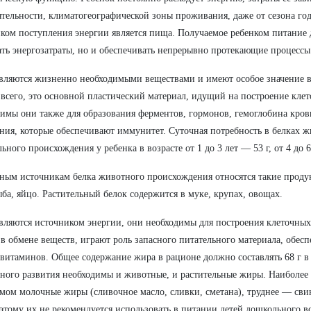
ятельности, климатогеографической зоны проживания, даже от сезона го
ком поступления энергии является пища. Получаемое ребенком питание 
ть энергозатраты, но и обеспечивать непрерывно протекающие процессы 
вляются жизненно необходимыми веществами и имеют особое значение в
всего, это основной пластический материал, идущий на построение клето
имы они также для образования ферментов, гормонов, гемоглобина кро
ния, которые обеспечивают иммунитет. Суточная потребность в белках ж
льного происхождения у ребенка в возрасте от 1 до 3 лет — 53 г, от 4 до 6
ным источникам белка животного происхождения относятся такие продукт
ыба, яйцо. Растительный белок содержится в муке, крупах, овощах.
ляются источником энергии, они необходимы для построения клеточны
 в обмене веществ, играют роль запасного питательного материала, обес
витаминов. Общее содержание жира в рационе должно составлять 68 г в 
ного развития необходимы и животные, и растительные жиры. Наиболее 
мом молочные жиры (сливочное масло, сливки, сметана), труднее — сви
этому их не рекомендуется использовать в питании детей дошкольного в