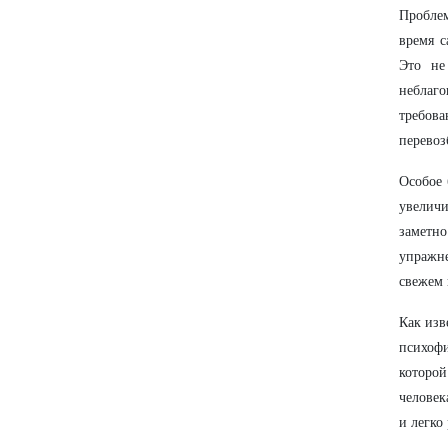
Проблем
время с
Это не
неблаго
требов
перево
Особое 
увелич
заметн
упражне
свежем 
Как изв
психофи
которой
человек
и легко