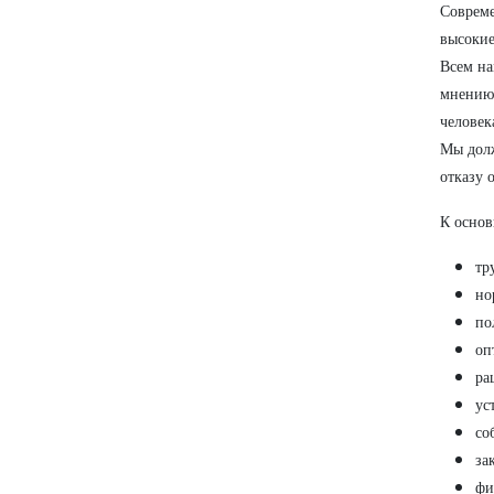
Совреме
высокие
Всем на
мнению 
человек
Мы долж
отказу 
К основ
тр
но
по
оп
ра
ус
со
за
фи