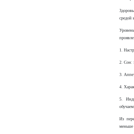
Здоровь
средой 
Уровен
проявле
1. Наст
2. Сон:
3. Аппе
4. Хара
5. Инд
обучаем
Из пер
меньше 