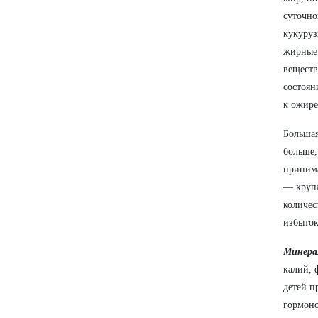
суточно
кукуруз
жирные 
веществ
состоян
к ожир
Большая
больше,
принима
— крупа
количес
избыток
Минера
калий, 
детей п
гормоно