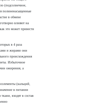
ло (подсолнечное,
тся полиненасыщенные
астие в обмене
аготворно влияют на
 как это может привести
оторых в 4 раза
лками и жирами они
ельного происхождения
нфеты. Избыточное
ичин ожирения, а
роэлементы (кальций,
 значение в питании
ткани, входят в состав
венно