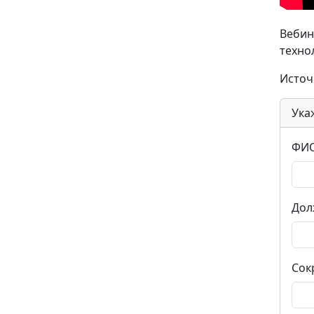
Вебин
техно
Источ
Ука
ФИО
Дол
Сок