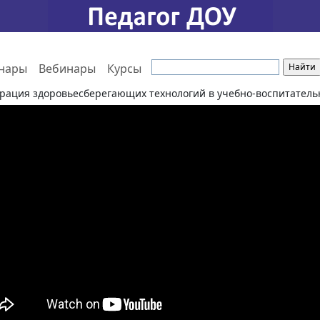
нары
Вебинары
Курсы
рация здоровьесберегающих технологий в учебно-воспитатель