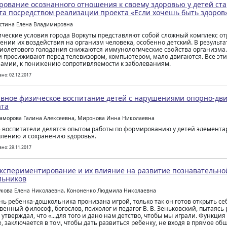
ование осознанного отношения к своему здоровью у детей ст
та посредством реализации проекта «Если хочешь быть здоров
остина Елена Владимировна
ческие условия города Воркуты представляют собой сложный комплекс о
ении их воздействия на организм человека, особенно детский. В результа
иолетового голодания снижаются иммунологические свойства организма. 
 просиживают перед телевизором, компьютером, мало двигаются. Все эти
амии, к понижению сопротивляемости к заболеваниям.
но: 02.12.2017
вное физическое воспитание детей с нарушениями опорно-дви
ата
раморова Галина Алексеевна, Миронова Инна Николаевна
е воспитатели делятся опытом работы по формированию у детей элемент
плению и сохранению здоровья.
но: 29.11.2017
кспериментирование и их влияние на развитие познавательно
льников
укова Елена Николаевна, Кононенко Людмила Николаевна
нь ребенка-дошкольника пронизана игрой, только так он готов открыть себ
венный философ, богослов, психолог и педагог В. В. Зеньковский, пытаясь
 утверждал, что «...для того и дано нам детство, чтобы мы играли. Функция
, заключается в том, чтобы дать развиться ребенку, не входя в прямое об