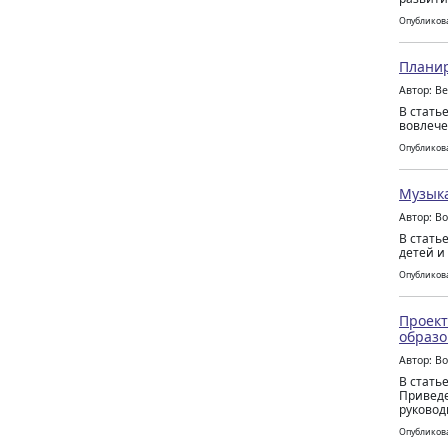
Опубликова
Планир
Автор: В
В стать
вовлече
Опубликова
Музыка
Автор: В
В стать
детей и
Опубликова
Проект
образо
Автор: В
В стать
Приведе
руковод
Опубликова