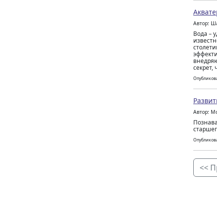
Аквате
Автор: Ш
Вода – 
известн
столети
эффекти
внедряю
секрет, 
Опубликова
Развит
Автор: М
Познава
старшег
Опубликова
<< П