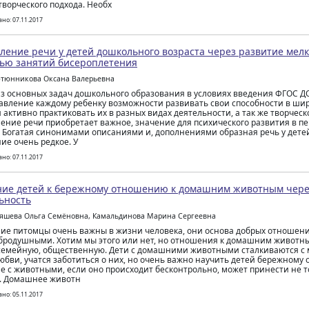
творческого подхода. Необх
но: 07.11.2017
ление речи у детей дошкольного возраста через развитие мелк
ью занятий бисероплетения
ютюнникова Оксана Валерьевна
з основных задач дошкольного образования в условиях введения ФГОС ДО
авление каждому ребенку возможности развивать свои способности в ши
 активно практиковать их в разных видах деятельности, а так же творчес
ение речи приобретает важное, значение для психического развития в п
. Богатая синонимами описаниями и, дополнениями образная речь у дете
ие очень редкое. У
но: 07.11.2017
ие детей к бережному отношению к домашним животным чере
ьность
ляшева Ольга Семёновна, Камальдинова Марина Сергеевна
е питомцы очень важны в жизни человека, они основа добрых отношени
бродушными. Хотим мы этого или нет, но отношения к домашним животн
семейную, общественную. Дети с домашними животными сталкиваются с м
любви, учатся заботиться о них, но очень важно научить детей бережному
 с животными, если оно происходит бесконтрольно, может принести не то
. Домашнее животн
но: 05.11.2017