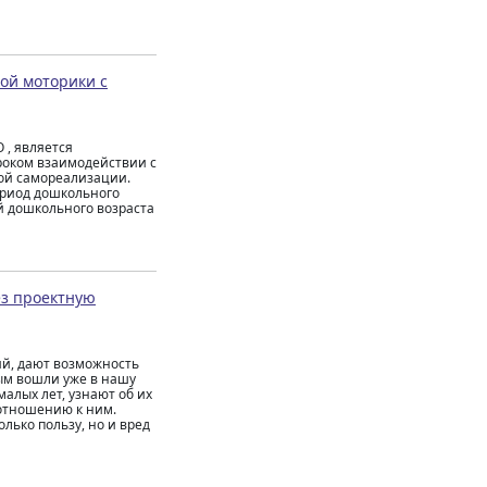
ой моторики с
 , является
роком взаимодействии с
кой самореализации.
ериод дошкольного
й дошкольного возраста
з проектную
й, дают возможность
ым вошли уже в нашу
алых лет, узнают об их
 отношению к ним.
лько пользу, но и вред