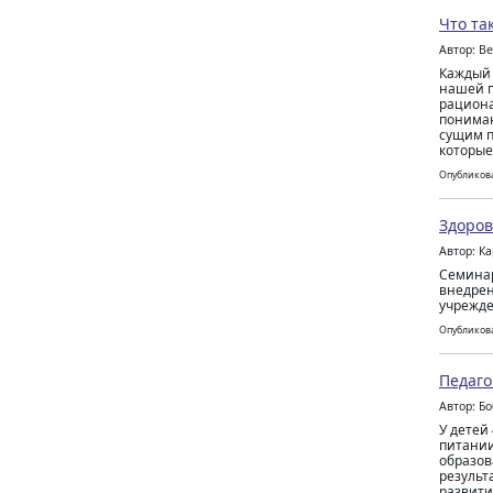
Что та
Автор: В
Каждый 
нашей п
рациона
понимаю
сущим п
которые
Опубликова
Здоров
Автор: К
Семинар
внедрен
учрежде
Опубликова
Педаго
Автор: Б
У детей
питании
образов
результ
развити