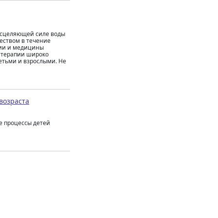
исцеляющей силе воды
чеством в течение
пии и медицины
ватерапии широко
детьми и взрослыми. Не
возраста
е процессы детей