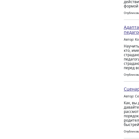
действи
формой
Опубликова
Адапта
педаго
Автор: К
Научить
кто, им
страдаю
педагог
страдаю
перед в
Опубликова
Сценар
Автор: С
Как, вы 
давайте
рассмот
порядок
родител
быстрей
Опубликова