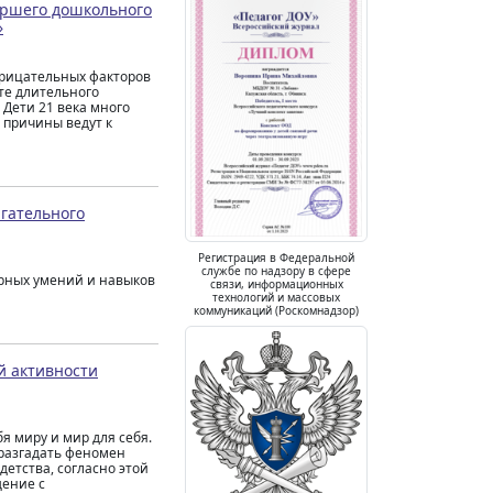
аршего дошкольного
»
трицательных факторов
те длительного
Дети 21 века много
 причины ведут к
гательного
Регистрация в Федеральной
службе по надзору в сфере
арных умений и навыков
связи, информационных
технологий и массовых
коммуникаций (Роскомнадзор)
й активности
я миру и мир для себя.
 разгадать феномен
 детства, согласно этой
щение с