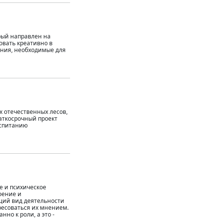
орый направлен на
овать креативно в
ения, необходимые для
х отечественных лесов,
раткосрочный проект
оспитанию
е и психическое
оение и
ущий вид деятельности
ресоваться их мнением.
нно к роли, а это -