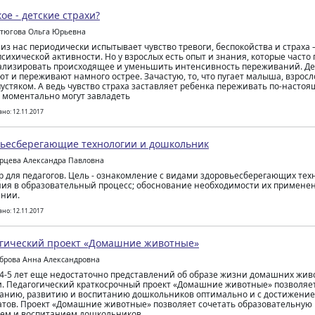
кое - детские страхи?
етюгова Ольга Юрьевна
из нас периодически испытывает чувство тревоги, беспокойства и страха –
сихической активности. Но у взрослых есть опыт и знания, которые часто
лизировать происходящее и уменьшить интенсивность переживаний. Де
т и переживают намного острее. Зачастую, то, что пугает малыша, взросл
устяком. А ведь чувство страха заставляет ребенка переживать по-насто
 моментально могут завладеть
но: 12.11.2017
ьесберегающие технологии и дошкольник
арцева Александра Павловна
 для педагогов. Цель - ознакомление с видами здоровьесберегающих тех
ия в образовательный процесс; обоснование необходимости их примене
нии.
но: 12.11.2017
гический проект «Домашние животные»
оброва Анна Александровна
 4-5 лет еще недостаточно представлений об образе жизни домашних живо
. Педагогический краткосрочный проект «Домашние животные» позволяет
анию, развитию и воспитанию дошкольников оптимально и с достижени
атов. Проект «Домашние животные» позволяет сочетать образовательную
ем и воспитанием дошкольников.