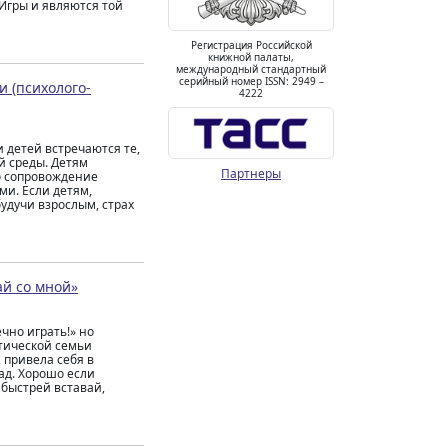
 Игры и являются той
Регистрация Российской
книжной палаты,
международный стандартный
серийный номер ISSN: 2949 –
и (психолого-
4222
 детей встречаются те,
й среды. Детям
Партнеры
о сопровождение
ми. Если детям,
удучи взрослым, страх
ай со мной»
ечно играть!» но
стической семьи
 привела себя в
сад. Хорошо если
 быстрей вставай,