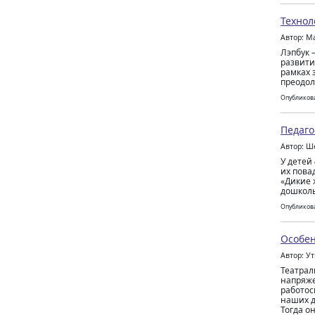
Технол
Автор: М
Лэпбук 
развити
рамках 
преодол
Опубликова
Педаго
Автор: Ш
У детей
их пова
«Дикие 
дошколь
Опубликова
Особен
Автор: У
Театрал
напряже
работос
наших д
Тогда он