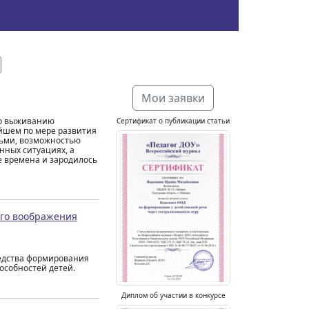
Мои заявки
по выживанию
Сертификат о публикации статьи
ейшем по мере развития
дьми, возможностью
нных ситуациях, а
е времена и зародилось
ого воображения
редства формирования
особностей детей.
Диплом об участии в конкурсе