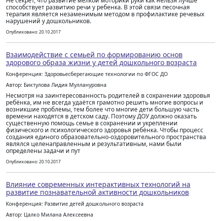
Не секрет, что развитие мелкой моторики руки как нельзя лучше
способствует развитию речи у ребенка. В этой связи песочная
терапия является незаменимым методом в профилактике речевых
нарушений у дошкольников.
Опубликовано: 20.10.2017
Взаимодействие с семьей по формированию основ
здорового образа жизни у детей дошкольного возраста
Конференция: Здоровьесберегающие технологии по ФГОС ДО
Автор: Биктулова Лидия Муллануровна
Несмотря на заинтересованность родителей в сохранении здоровья
ребёнка, им не всегда удаётся грамотно решить многие вопросы и
возникшие проблемы, тем более что многие дети большую часть
времени находятся в детском саду. Поэтому ДОУ должно оказать
существенную помощь семье в сохранении и укреплении
физического и психологического здоровья ребёнка. Чтобы процесс
создания единого образовательно-оздоровительного пространства
являлся целенаправленным и результативным, нами были
определены задачи и пут
Опубликовано: 20.10.2017
Влияние современных интерактивных технологий на
развитие познавательной активности дошкольников
Конференция: Развитие детей дошкольного возраста
Автор: Цалко Милана Алексеевна