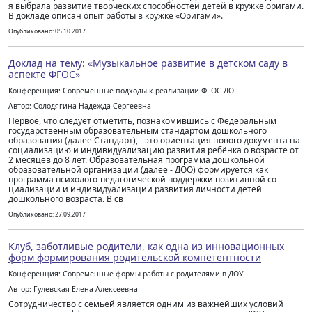
я выбрала развитие творческих способностей детей в кружке оригами.
В докладе описан опыт работы в кружке «Оригами».
Опубликовано: 05.10.2017
Доклад на тему: «Музыкальное развитие в детском саду в
аспекте ФГОС»
Конференция: Современные подходы к реализации ФГОС ДО
Автор: Солодягина Надежда Сергеевна
Первое, что следует отметить, познакомившись с Федеральным
государственным образовательным стандартом дошкольного
образования (далее Стандарт), - это ориентация нового документа на
со​циализацию и индивидуализацию развития ребёнка о возрасте от
2 месяцев до 8 лет. Образовательная программа дошкольной
образовательной организа​ции (далее - ДОО) формируется как
программа пси​холого-педагогической поддержки позитивной со​
циализации и индивидуализации развития личности детей
дошкольного возраста. В св
Опубликовано: 27.09.2017
Клуб, заботливые родители, как одна из инновационных
форм формирования родительской компетентности
Конференция: Современные формы работы с родителями в ДОУ
Автор: Гулевская Елена Алексеевна
Сотрудничество с семьей является одним из важнейших условий