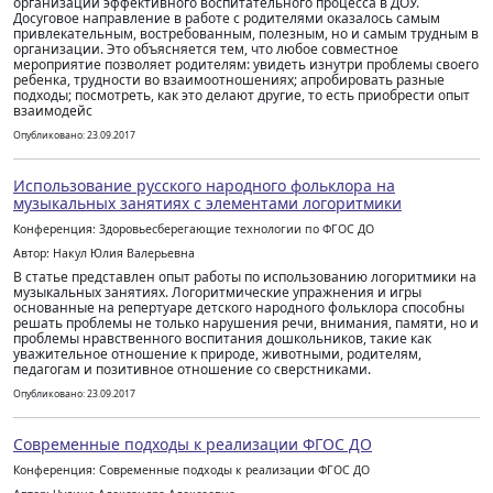
организации эффективного воспитательного процесса в ДОУ.
Досуговое направление в работе с родителями оказалось самым
привлекательным, востребованным, полезным, но и самым трудным в
организации. Это объясняется тем, что любое совместное
мероприятие позволяет родителям: увидеть изнутри проблемы своего
ребенка, трудности во взаимоотношениях; апробировать разные
подходы; посмотреть, как это делают другие, то есть приобрести опыт
взаимодейс
Опубликовано: 23.09.2017
Использование русского народного фольклора на
музыкальных занятиях с элементами логоритмики
Конференция: Здоровьесберегающие технологии по ФГОС ДО
Автор: Накул Юлия Валерьевна
В статье представлен опыт работы по использованию логоритмики на
музыкальных занятиях. Логоритмические упражнения и игры
основанные на репертуаре детского народного фольклора способны
решать проблемы не только нарушения речи, внимания, памяти, но и
проблемы нравственного воспитания дошкольников, такие как
уважительное отношение к природе, животными, родителям,
педагогам и позитивное отношение со сверстниками.
Опубликовано: 23.09.2017
Современные подходы к реализации ФГОС ДО
Конференция: Современные подходы к реализации ФГОС ДО