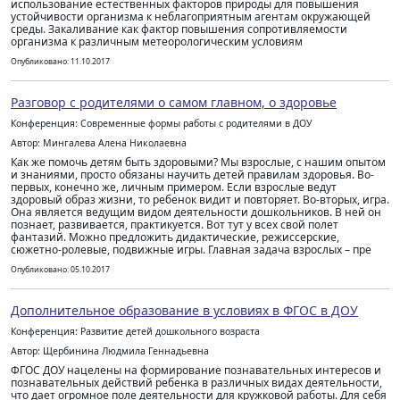
использование естественных факторов природы для повышения
устойчивости организма к неблагоприятным агентам окружающей
среды. Закаливание как фактор повышения сопротивляемости
организма к различным метеорологическим условиям
Опубликовано: 11.10.2017
Разговор с родителями о самом главном, о здоровье
Конференция: Современные формы работы с родителями в ДОУ
Автор: Мингалева Алена Николаевна
Как же помочь детям быть здоровыми? Мы взрослые, с нашим опытом
и знаниями, просто обязаны научить детей правилам здоровья. Во-
первых, конечно же, личным примером. Если взрослые ведут
здоровый образ жизни, то ребенок видит и повторяет. Во-вторых, игра.
Она является ведущим видом деятельности дошкольников. В ней он
познает, развивается, практикуется. Вот тут у всех свой полет
фантазий. Можно предложить дидактические, режиссерские,
сюжетно-ролевые, подвижные игры. Главная задача взрослых – пре
Опубликовано: 05.10.2017
Дополнительное образование в условиях в ФГОС в ДОУ
Конференция: Развитие детей дошкольного возраста
Автор: Щербинина Людмила Геннадьевна
ФГОС ДОУ нацелены на формирование познавательных интересов и
познавательных действий ребенка в различных видах деятельности,
что дает огромное поле деятельности для кружковой работы. Для себя