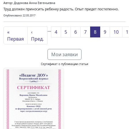
Автор: Додонова Анна Евгеньевна
Труд должен приносить ребенку радость. Опыт придет постепенно.
Опубликовано: 22.05.2017
…
«
‹
4
5
6
7
8
9
10
1
Первая
Пред.
Мои заявки
Сертификат о публикации статьи