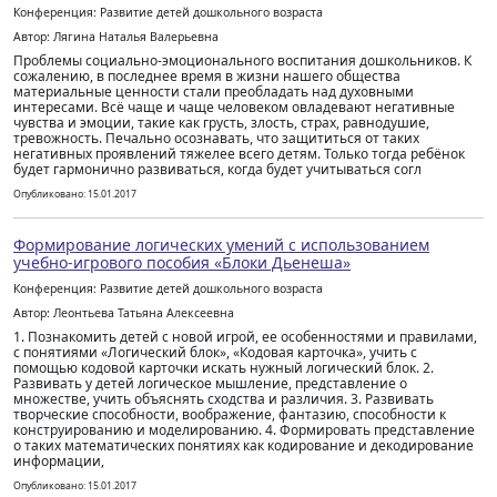
Конференция: Развитие детей дошкольного возраста
Автор: Лягина Наталья Валерьевна
Проблемы социально-эмоционального воспитания дошкольников. К
сожалению, в последнее время в жизни нашего общества
материальные ценности стали преобладать над духовными
интересами. Всё чаще и чаще человеком овладевают негативные
чувства и эмоции, такие как грусть, злость, страх, равнодушие,
тревожность. Печально осознавать, что защититься от таких
негативных проявлений тяжелее всего детям. Только тогда ребёнок
будет гармонично развиваться, когда будет учитываться согл
Опубликовано: 15.01.2017
Формирование логических умений с использованием
учебно-игрового пособия «Блоки Дьенеша»
Конференция: Развитие детей дошкольного возраста
Автор: Леонтьева Татьяна Алексеевна
1. Познакомить детей с новой игрой, ее особенностями и правилами,
с понятиями «Логический блок», «Кодовая карточка», учить с
помощью кодовой карточки искать нужный логический блок. 2.
Развивать у детей логическое мышление, представление о
множестве, учить объяснять сходства и различия. 3. Развивать
творческие способности, воображение, фантазию, способности к
конструированию и моделированию. 4. Формировать представление
о таких математических понятиях как кодирование и декодирование
информации,
Опубликовано: 15.01.2017