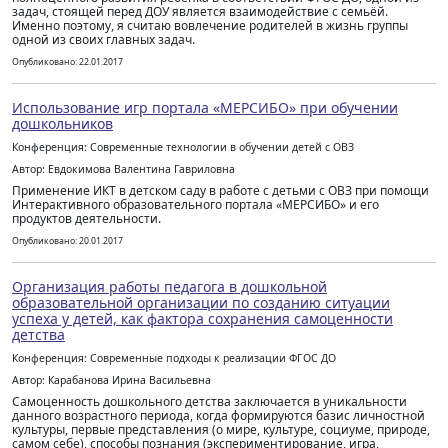
задач, стоящей перед ДОУ является взаимодействие с семьёй.
Именно поэтому, я считаю вовлечение родителей в жизнь группы
одной из своих главных задач.
Опубликовано: 22.01.2017
Использование игр портала «МЕРСИБО» при обучении
дошкольников
Конференция: Современные технологии в обучении детей с ОВЗ
Автор: Евдокимова Валентина Гавриловна
Применение ИКТ в детском саду в работе с детьми с ОВЗ при помощи
Интерактивного образовательного портала «МЕРСИБО» и его
продуктов деятельности.
Опубликовано: 20.01.2017
Организация работы педагога в дошкольной
образовательной организации по созданию ситуации
успеха у детей, как фактора сохранения самоценности
детства
Конференция: Современные подходы к реализации ФГОС ДО
Автор: Карабанова Ирина Васильевна
Самоценность дошкольного детства заключается в уникальности
данного возрастного периода, когда формируются базис личностной
культуры, первые представления (о мире, культуре, социуме, природе,
самом себе), способы познания (экспериментирование, игра,