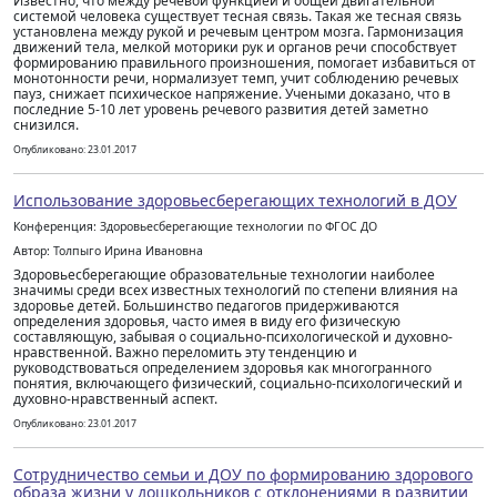
Известно, что между речевой функцией и общей двигательной
системой человека существует тесная связь. Такая же тесная связь
установлена между рукой и речевым центром мозга. Гармонизация
движений тела, мелкой моторики рук и органов речи способствует
формированию правильного произношения, помогает избавиться от
монотонности речи, нормализует темп, учит соблюдению речевых
пауз, снижает психическое напряжение. Учеными доказано, что в
последние 5-10 лет уровень речевого развития детей заметно
снизился.
Опубликовано: 23.01.2017
Использование здоровьесберегающих технологий в ДОУ
Конференция: Здоровьесберегающие технологии по ФГОС ДО
Автор: Толпыго Ирина Ивановна
Здоровьесберегающие образовательные технологии наиболее
значимы среди всех известных технологий по степени влияния на
здоровье детей. Большинство педагогов придерживаются
определения здоровья, часто имея в виду его физическую
составляющую, забывая о социально-психологической и духовно-
нравственной. Важно переломить эту тенденцию и
руководствоваться определением здоровья как многогранного
понятия, включающего физический, социально-психологический и
духовно-нравственный аспект.
Опубликовано: 23.01.2017
Сотрудничество семьи и ДОУ по формированию здорового
образа жизни у дошкольников с отклонениями в развитии