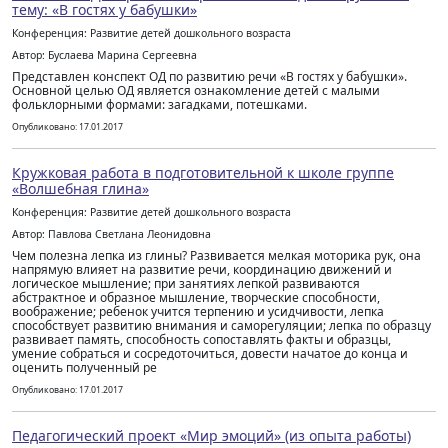
тему: «В гостях у бабушки»
Конференция: Развитие детей дошкольного возраста
Автор: Буслаева Марина Сергеевна
Представлен конспект ОД по развитию речи «В гостях у бабушки».
Основной целью ОД является ознакомление детей с малыми
фольклорными формами: загадками, потешками.
Опубликовано: 17.01.2017
Кружковая работа в подготовительной к школе группе
«Волшебная глина»
Конференция: Развитие детей дошкольного возраста
Автор: Павлова Светлана Леонидовна
Чем полезна лепка из глины? Развивается мелкая моторика рук, она
напрямую влияет на развитие речи, координацию движений и
логическое мышление; при занятиях лепкой развиваются
абстрактное и образное мышление, творческие способности,
воображение; ребенок учится терпению и усидчивости, лепка
способствует развитию внимания и саморегуляции; лепка по образцу
развивает память, способность сопоставлять факты и образцы,
умение собраться и сосредоточиться, довести начатое до конца и
оценить полученный ре
Опубликовано: 17.01.2017
Педагогический проект «Мир эмоций» (из опыта работы)